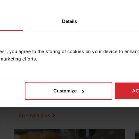
Details
es”, you agree to the storing of cookies on your device to enhanc
marketing efforts. 
Blog
CALCULER LE RCI DU JET D’EAU : GUIDE
DES ÉCONOMIES RÉELLES
Customize
AC
En savoir plus