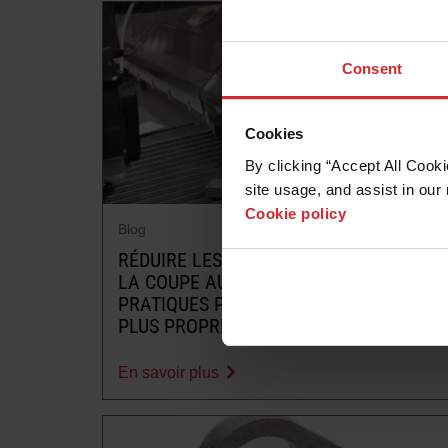
Consent
Cookies
By clicking “Accept All Cooki
site usage, and assist in our 
Cookie policy
Blog
RÉDUIRE LES ÉCLABOUSSURES LORS DE
LA COUPE AU JET D’EAU : STRATÉGIES
PRATIQUES POUR DES OPÉRATIONS
PLUS PROPRES ET PLUS SÛRES
En savoir plus