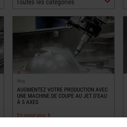
Toutes les catégories
Blog
AUGMENTEZ VOTRE PRODUCTION AVEC
UNE MACHINE DE COUPE AU JET D’EAU
À 5 AXES
En savoir plus