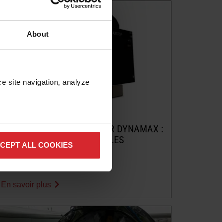
About
e site navigation, analyze 
Blog
POMPES À MULTIPLICATEUR DYNAMAX :
UN GUIDE PRATIQUE POUR LES
CEPT ALL COOKIES
ATELIERS À JET D’EAU
En savoir plus