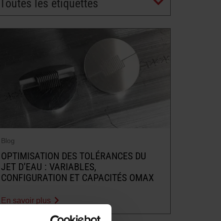
Toutes les étiquettes
Blog
OPTIMISATION DES TOLÉRANCES DU
JET D’EAU : VARIABLES,
CONFIGURATION ET CAPACITÉS OMAX
En savoir plus