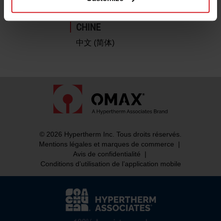
中文 (简体)
CHINE
中文 (简体)
© 2026 Hypertherm Inc. Tous droits réservés.
Mentions légales et marques de commerce
|
Avis de confidentialité
|
Conditions d’utilisation de l’application mobile