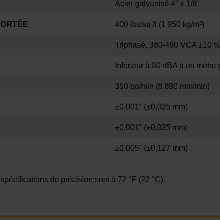
Acier galvanisé 4" x 1/8"
PORTÉE
400 lbs/sq ft (1 950 kg/m²)
Triphasé, 380-480 VCA ±10 %
Inférieur à 80 dBA à un mètre
350 po/min (8 890 mm/min)
±0,001" (±0,025 mm)
±0,001" (±0,025 mm)
±0,005" (±0,127 mm)
spécifications de précision sont à 72 °F (22 °C).