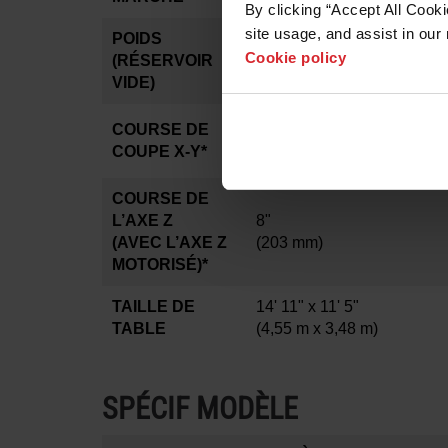
By clicking “Accept All Cooki
site usage, and assist in our 
POIDS
22 000 lbs
Cookie policy
(RÉSERVOIR
(9 979 kg)
VIDE)
13' 4" x 10'
COURSE DE
(4,06 m x 3,04 m)
COUPE X-Y*
COURSE DE
L’AXE Z
8"
(AVEC L’AXE Z
(203 mm)
MOTORISÉ)*
TAILLE DE
14' 11" x 11' 5"
TABLE
(4,55 m x 3,48 m)
SPÉCIF MODÈLE