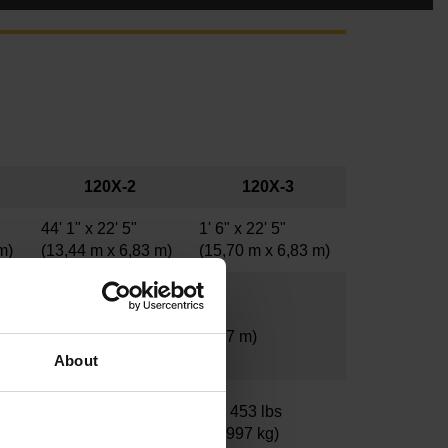
120X-2
120X-3
44' 1" x 22' 5"
1' 6" x 22' 5"
 m)
(13,44 m x 6,83 m)
(15,70 m x 6,83 m)
14'
14'
(4,27 m)
(4,27 m)
About
106 195 lbs
123 453 lbs
(48 169 kg)
(55 997 kg)