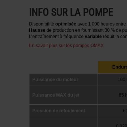
INFO SUR LA POMPE
Disponibilité
optimisée
avec 1 000 heures entre l
Hausse
de production en fournissant 30 % de p
L’entraînement à fréquence
variable
réduit la co
En savoir plus sur les pompes OMAX
Endur
Puissance du moteur
100 
Puissance MAX du jet
85 
Pression de refoulement
6
0,022