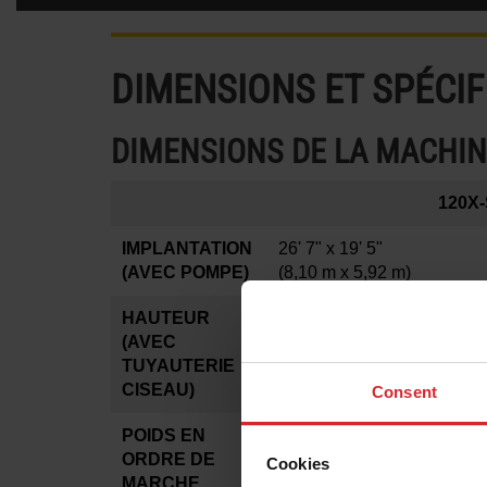
DIMENSIONS ET SPÉCIF
DIMENSIONS DE LA MACHI
120X-
IMPLANTATION
26' 7" x 19' 5"
(AVEC POMPE)
(8,10 m x 5,92 m)
HAUTEUR
(AVEC
14'
TUYAUTERIE
(4,27 m)
CISEAU)
Consent
POIDS EN
58 961 lbs
ORDRE DE
Cookies
(26 744 kg)
MARCHE