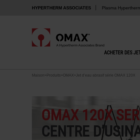
HYPERTHERM ASSOCIATES
Plasma Hyperther
ACHETER DES JET
Maison
>
Produits
>
OMAX
>
Jet d’eau abrasif série OMAX 120X
OMAX 120X SER
CENTRE D’USINA