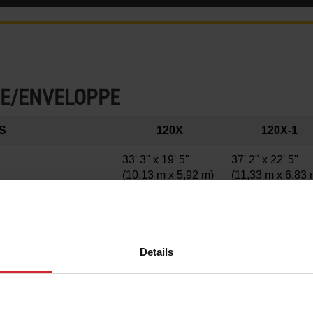
NE/ENVELOPPE
S
120X
120X-1
33' 3" x 19' 5"
37' 2" x 22' 5"
(10,13 m x 5,92 m)
(11,33 m x 6,83
14'
14'
(4,27 m)
(4,27 m)
Details
71 679 lbs
88 937 lbs
(55 997 kg)
(44 096 kg)