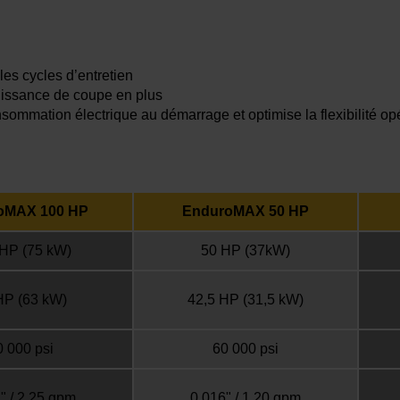
es cycles d’entretien
uissance de coupe en plus
nsommation électrique au démarrage et optimise la flexibilité op
oMAX 100 HP
EnduroMAX 50 HP
HP (75 kW)
50 HP
(37kW)
HP
(63 kW)
42,5 HP (31,5 kW)
0 000 psi
60 000 psi
" / 2,25 gpm
0,016" / 1,20 gpm