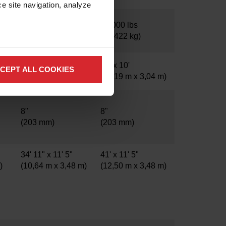
e site navigation, analyze 
30,000 lb
34 000 lbs
(13,608 kg)
(15 422 kg)
33' 4" x 10'
40' x 10'
CEPT ALL COOKIES
m)
(10,16 m x 3,04 m)
(12,19 m x 3,04 m)
8"
8"
(203 mm)
(203 mm)
34' 11" x 11' 5"
41' x 11' 5"
m)
(10,64 m x 3,48 m)
(12,50 m x 3,48 m)