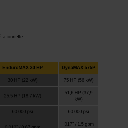
érationnelle
EnduroMAX 30 HP
DynaMAX 575P
30 HP
(22 kW)
75 HP
(56 kW)
51,6 HP (37,9
25,5 HP (18,7 kW)
kW)
60 000 psi
60 000 psi
,017" / 1,5 gpm
0,012" / 0,67 gpm