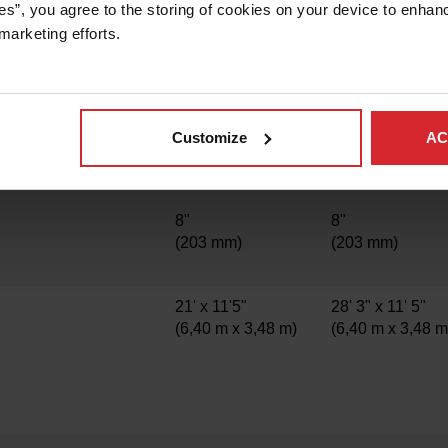
es”, you agree to the storing of cookies on your device to enhanc
marketing efforts. 
22 000 lbs
26,000 lb
(9 979 kg)
(11,793 kg)
20' x 10'
6' 8" x 10'
Customize
AC
(6,09 m x 3,04 m)
(8,12 m x 3,04 
8"
8"
(203 mm)
(203 mm)
21' x 11'5"
28' 3" x 11' 5"
(6,40 m x 3,48 m)
(6,40 m x 3,48 