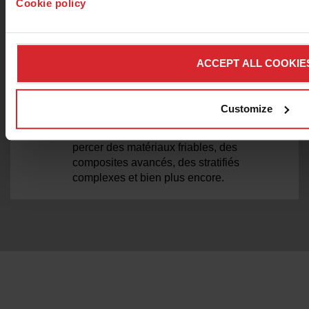
Cookie policy
COLLISION SUR TERRAIN)
Utilisé avec la tête de coupe AJet/VersaJET,
le Terrain Followers règle l’écartement pour
ACCEPT ALL COOKIE
compenser les irrégularités dans la surface
du matériau.
ASSISTANCE AU VIDE
Customize
L’assistance au vide OMAX est idéale pour
percer des matériaux friables, des
composites avancés, des stratifiés
complexes et bien plus encore.