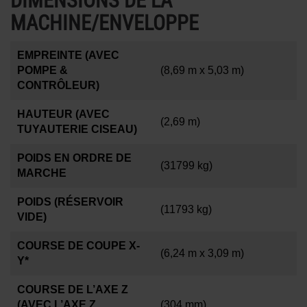
DIMENSIONS DE LA
MACHINE/ENVELOPPE
EMPREINTE (AVEC
POMPE &
(8,69 m x 5,03 m)
CONTRÔLEUR)
HAUTEUR (AVEC
(2,69 m)
TUYAUTERIE CISEAU)
POIDS EN ORDRE DE
(31799 kg)
MARCHE
POIDS (RÉSERVOIR
(11793 kg)
VIDE)
COURSE DE COUPE X-
(6,24 m x 3,09 m)
Y*
COURSE DE L’AXE Z
(AVEC L’AXE Z
(304 mm)