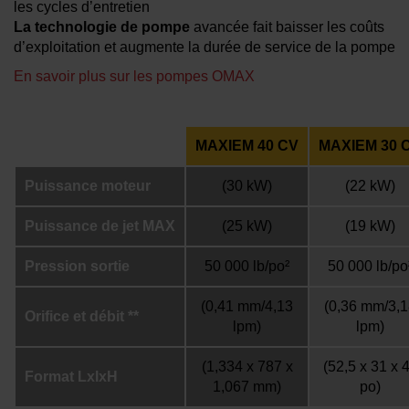
les cycles d’entretien
La technologie de pompe
avancée fait baisser les coûts
d’exploitation et augmente la durée de service de la pompe
En savoir plus sur les pompes OMAX
MAXIEM 40 CV
MAXIEM 30 
Puissance moteur
(30 kW)
(22 kW)
Puissance de jet MAX
(25 kW)
(19 kW)
Pression sortie
50 000 lb/po²
50 000 lb/po
(0,41 mm/4,13
(0,36 mm/3,
Orifice et débit **
lpm)
lpm)
(1,334 x 787 x
(52,5 x 31 x 
Format LxlxH
1,067 mm)
po)