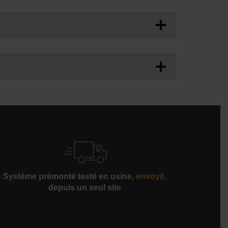
 efficace
aire par rapport aux systèmes d’entraînement à
es
Système prémonté testé en usine,
envoyé
,
depuis un seul site