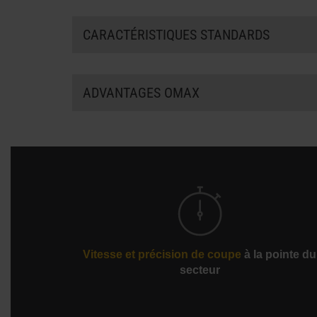
CARACTÉRISTIQUES STANDARDS
Le logiciel IntelliMAX
Global utilise notre mod
Le système Omega Drive innovante permet une
ADVANTAGES OMAX
rack et à pignons traditionnels
L’engrènement Omega Drive minimise le jeu et 
Ne crée pas de zones affectées thermiquement
Usine une vaste gamme de matériaux et d’épai
L’absence de changement d’outil & l’installati
Vitesse et précision de coupe
à la pointe du
secteur