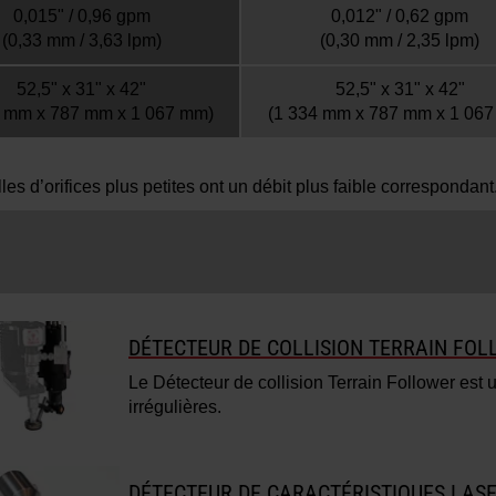
0,015" / 0,96 gpm
0,012" / 0,62 gpm
(0,33 mm / 3,63 lpm)
(0,30 mm / 2,35 lpm)
52,5" x 31" x 42"
52,5" x 31" x 42"
4 mm x 787 mm x 1 067 mm)
(1 334 mm x 787 mm x 1 06
es d’orifices plus petites ont un débit plus faible correspondant
DÉTECTEUR DE COLLISION TERRAIN FO
Le Détecteur de collision Terrain Follower est 
irrégulières.
DÉTECTEUR DE CARACTÉRISTIQUES LAS