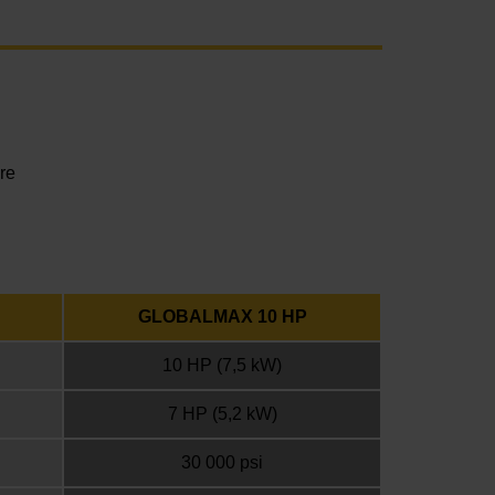
re
GLOBALMAX 10 HP
10 HP (7,5 kW)
7 HP (5,2 kW)
30 000 psi