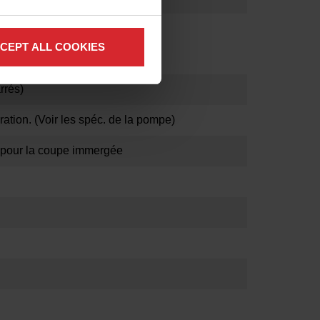
CEPT ALL COOKIES
rrés)
ration. (Voir les spéc. de la pompe)
e pour la coupe immergée