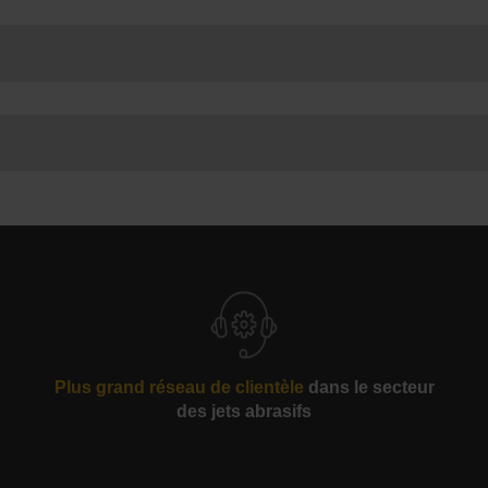
èle de coupe de 4e génération pour réaliser une coupe rapide et
 transition en douceur du mouvement rotatif au mouvement liné
améliore la fiabilité
, ni d’efforts mécaniques
sseurs, des métaux et des composites au verre et aux plastiqu
on minimale réduisent la configuratio
Plus grand réseau de clientèle
dans le secteur
des jets abrasifs