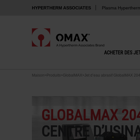
HYPERTHERM ASSOCIATES
Plasma Hyperther
ACHETER DES JET
Maison
>
Produits
>
GlobalMAX
>
Jet d’eau abrasif GlobalMAX 20
GLOBALMAX 20
CENTRE D’USIN