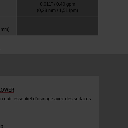
0,011" / 0,40 gpm
(0,28 mm / 1,51 lpm)
7 mm)
.
LLOWER
un outil essentiel d’usinage avec des surfaces
ER