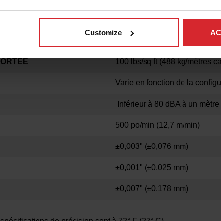
Customize
AC
PORTÉE
100 lbs/sq ft (488 kg/mètres ca
Varie en fonction de la configu
Inférieur à 80 dBA à un mètr
500 po/min (12,7 m/min)
±0,003" (±0,076 mm)
±0,001" (±0,025 mm)
±0,007" (±0,178 mm)
spécifications de précision sont à 72° F (22° C).