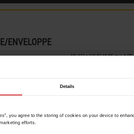
NE/ENVELOPPE
15' 11" x 13' 5" (4,85 m x 4,09
 DE FOUET)
9'3" (2,82 m)
18421 lb (8356 kg)
Details
5887 lb (2670 kg)
13' 3" x 6' 8" (4,03 m x 2,03 m)
es”, you agree to the storing of cookies on your device to enhanc
ISÉ)*
127 mm (5")
marketing efforts. 
13' 7" x 7' 2" (4,14 m x 2,18 m)