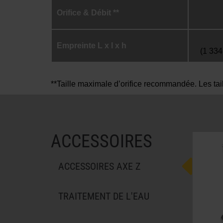
Orifice & Débit **
Empreinte L x l x h
(1 33
**Taille maximale d’orifice recommandée. Les taill
ACCESSOIRES
ACCESSOIRES AXE Z
TRAITEMENT DE L'EAU