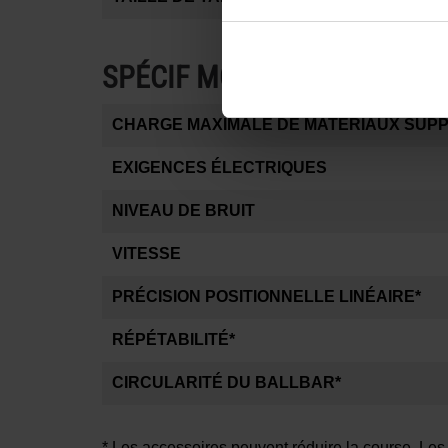
SPÉCIF MODÈLE
CHARGE MAXIMALE DE MATÉRIAUX SUP
EXIGENCES ÉLECTRIQUES
NIVEAU DE BRUIT
VITESSE
PRÉCISION POSITIONNELLE LINÉAIRE*
RÉPÉTABILITÉ*
CIRCULARITÉ DU BALLBAR*
* Les accessoires peuvent réduire la course. Les 