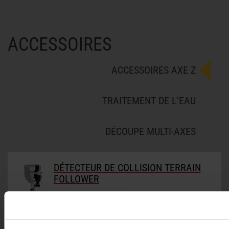
ACCESSOIRES
ACCESSOIRES AXE Z
TRAITEMENT DE L'EAU
DÉCOUPE MULTI-AXES
DÉTECTEUR DE COLLISION TERRAIN
FOLLOWER
Le Détecteur de collision Terrain Follower
est un outil essentiel d’usinage avec des
surfaces irrégulières.