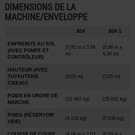
DIMENSIONS DE LA
MACHINE/ENVELOPPE
80X
80X-1
EMPREINTE AU SOL
(7,92 m x 3,94
(9,96 m x
(AVEC POMPE ET
m)
4,08 m)
CONTRÔLEUR)
HAUTEUR (AVEC
TUYAUTERIE
(3,05 m)
(3,05 m)
CISEAU)
POIDS EN ORDRE DE
(22 487 kg)
(29 892 kg)
MARCHE
POIDS (RÉSERVOIR
(4 150 kg)
(5 638 kg)
VIDE)
COURSE DE COUPE
(4,06 m x 2,03
(6,09 m x