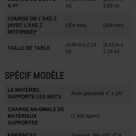
X-Y*
m)
2,03 m)
COURSE DE L’AXE Z
(AVEC L’AXE Z
(304 mm)
(304 mm)
MOTORISÉ)*
(4,60 m x 2,18
(6,63 m x
TAILLE DE TABLE
m)
2,18 m)
SPÉCIF MODÈLE
LE MATÉRIEL
Acier galvanisé 4" x 1/8"
SUPPORTE LES BECS
CHARGE MAXIMALE DE
MATÉRIAUX
(1 950 kg/m²)
SUPPORTÉE
EXIGENCES
Triphasé, 380-480 VCA