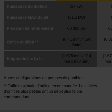
Puissance du moteur
(37 kW)
Puissance MAX du jet
(31,5 kW)
Pression de refoulement
60 000 psi
60
(0,41 mm / 4,54
(0,3
Orifice et débit **
l/min)
(1 676 mm x 914
(1 6
Empreinte L x l x h
mm x 978 mm)
mm 
Autres configurations de pompes disponibles.
** Taille maximale d’orifice recommandée. Les tailles
d’orifices plus petites ont un débit plus faible
correspondant.