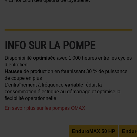
# En fonction des options de tuyauterie.
INFO SUR LA POMPE
Disponibilité
optimisée
avec 1 000 heures entre les cycles
d’entretien
Hausse
de production en fournissant 30 % de puissance
de coupe en plus
L’entraînement à fréquence
variable
réduit la
consommation électrique au démarrage et optimise la
flexibilité opérationnelle
En savoir plus sur les pompes OMAX
EnduroMAX 50 HP
Endur