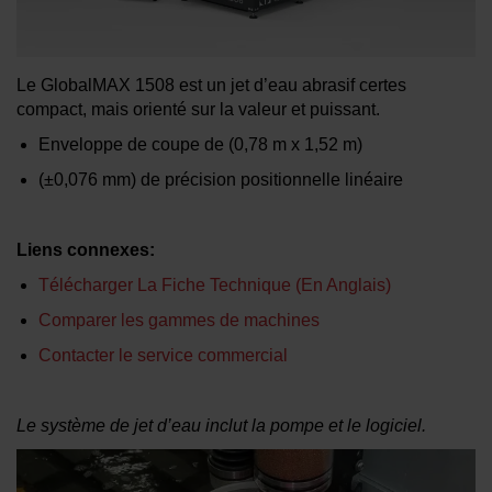
EN SAVOIR PLUS SUR LES JETS
Le GlobalMAX 1508 est un jet d’eau abrasif certes
D’EAU
compact, mais orienté sur la valeur et puissant.
Enveloppe de coupe de
(0,78 m x 1,52 m)
(±0,076 mm)
de précision positionnelle linéaire
Liens connexes:
Télécharger La Fiche Technique (En Anglais)
Comparer les gammes de machines
Contacter le service commercial
Le système de jet d’eau inclut la pompe et le logiciel.