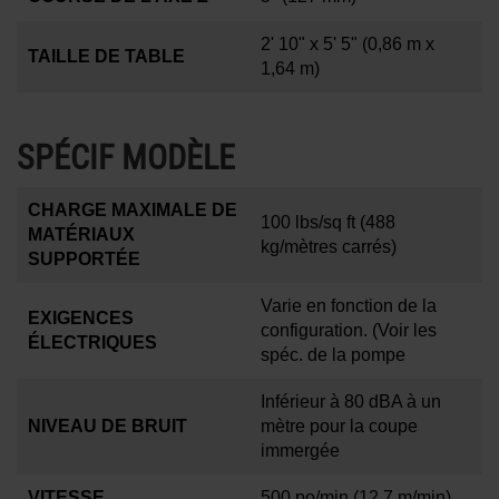
2' 10" x 5' 5"
(0,86 m x
TAILLE DE TABLE
1,64 m)
SPÉCIF MODÈLE
CHARGE MAXIMALE DE
100 lbs/sq ft
(488
MATÉRIAUX
kg/mètres carrés)
SUPPORTÉE
Varie en fonction de la
EXIGENCES
configuration. (Voir les
ÉLECTRIQUES
spéc. de la pompe
Inférieur à 80 dBA à un
NIVEAU DE BRUIT
mètre pour la coupe
immergée
VITESSE
500 po/min
(12,7 m/min)