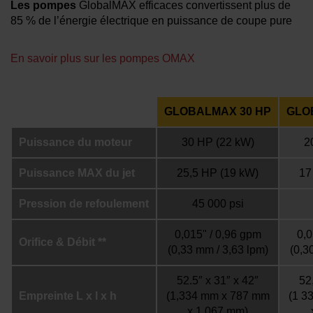
Les pompes
GlobalMAX efficaces convertissent plus de
85 % de l’énergie électrique en puissance de coupe pure
En savoir plus sur les pompes OMAX
GLOBALMAX 30 HP
GLO
Puissance du moteur
30 HP
(22 kW)
2
Puissance MAX du jet
25,5 HP
(19 kW)
17
Pression de refoulement
45 000 psi
0,015" / 0,96 gpm
0,0
Orifice & Débit **
(0,33 mm / 3,63 lpm)
(0,3
52.5″ x 31″ x 42″
52
Empreinte L x l x h
(1,334 mm x 787 mm
(1 3
x 1,067 mm)