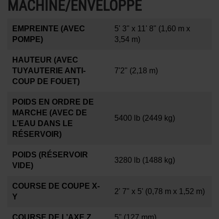
MACHINE/ENVELOPPE
EMPREINTE (AVEC
5' 3" x 11' 8"
(1,60 m x
POMPE)
3,54 m)
HAUTEUR (AVEC
TUYAUTERIE ANTI-
7'2"
(2,18 m)
COUP DE FOUET)
POIDS EN ORDRE DE
MARCHE (AVEC DE
5400 lb
(2449 kg)
L’EAU DANS LE
RÉSERVOIR)
POIDS (RÉSERVOIR
3280 lb
(1488 kg)
VIDE)
COURSE DE COUPE X-
2' 7" x 5'
(0,78 m x 1,52 m)
Y
COURSE DE L’AXE Z
5"
(127 mm)