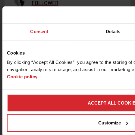
FOLLOWER
Le Détecteur de collision Terrain Follower
est un outil essentiel d’usinage avec des
surfaces irrégulières.
Consent
Details
DÉTECTEUR DE CARACTÉRISTIQUES
LASER
Cookies
Le Détecteur de caractéristiques laser
permet une référence visuelle avant
By clicking “Accept All Cookies”, you agree to the storing of
d’introduire l’eau et l’effilocheuse.
navigation, analyze site usage, and assist in our marketing ef
Cookie policy
TÊTE D’ALÉSAGE OMAX
Obtenir un perçage fiable des composites et
des stratifiés avec un marteau-piqueur
ACCEPT ALL COOKI
OMAX-Engineered.
Customize