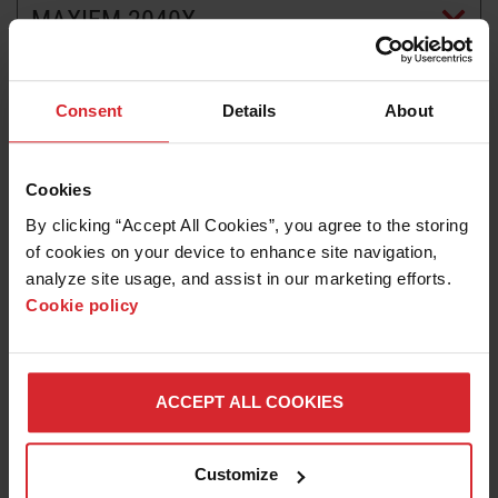
MAXIEM 2040X
EN SAVOIR PLUS SUR LES JETS
D’EAU
Consent
Details
About
Cookies
By clicking “Accept All Cookies”, you agree to the storing 
of cookies on your device to enhance site navigation, 
analyze site usage, and assist in our marketing efforts. 
Cookie policy
Témoignage de client
SEEBERGER NATURSTEINWERK REMPORTE UN
ACCEPT ALL COOKIES
CONTRAT AVEC OMAX JET D’EAU
Customize
En savoir plus