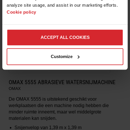
analyze site usage, and assist in our marketing efforts. 
Cookie policy
ACCEPT ALL COOKIES
Customize
OMAX 5555 ABRASIEVE WATERSNIJMACHINE
OMAX
De OMAX 5555 is uitstekend geschikt voor
werkplaatsen die een machine nodig hebben die
minder ruimte inneemt, maar wel middelgrote
materialen kan snijden.
Snijenvelop van
1,39 m x 1,39 m