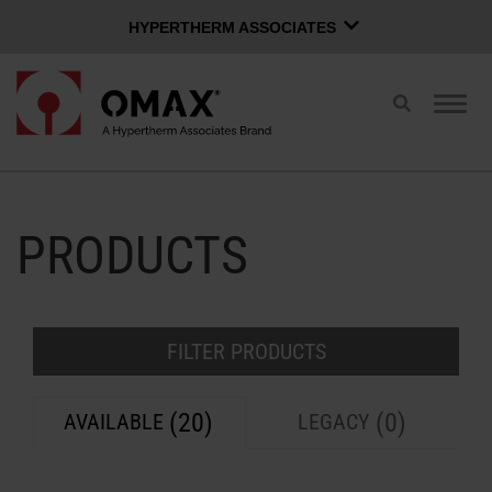
HYPERTHERM ASSOCIATES
HYPERTHERM ASSOCIATES
Toggle
Togg
Hypertherm-plasma
search
navig
OMAX Waterjet
Nederlands
Softwaregroep
PRODUCTS
INLOGPAGINA
CONTACT MET VERKOOP
WATERJETS KOPEN
FILTER PRODUCTS
POMPTECHNOLOGIE
(20)
(0)
AVAILABLE
LEGACY
OMAX-VOORDEEL