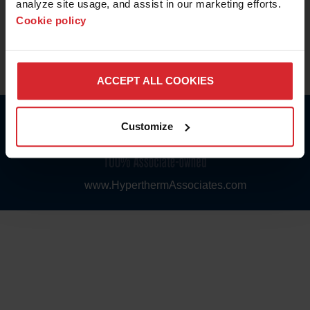
analyze site usage, and assist in our marketing efforts. 
Cookie policy
MEER INFO OVER
WATERSNIJMACHINES
© 2026 Hypertherm Inc. Alle rechten voorbehouden.
Juridische kennisgevingen en handelsmerken
|
Privacyverklaring
ACCEPT ALL COOKIES
Customize
www.HyperthermAssociates.com