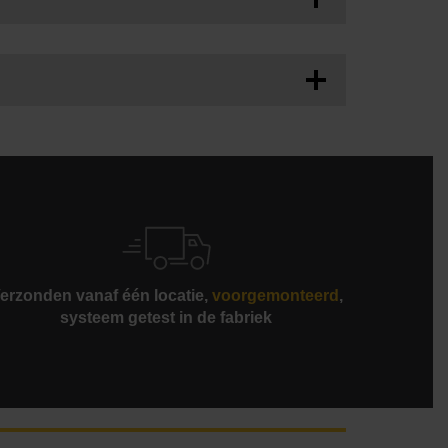
e productiviteit en procesefficiëntie
rk onder 80 dBA
het samenstel naar de trechter op de Z-as
erzonden vanaf één locatie,
voorgemonteerd
,
systeem getest in de fabriek