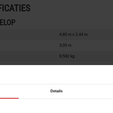
ICATIES
ELOP
4,60 m x 2,44 m
3,05 m
9.592 kg
3.611 kg
2,54 m x 1,39 m
*
203 mm
Details
3,20 m x 1,65 m