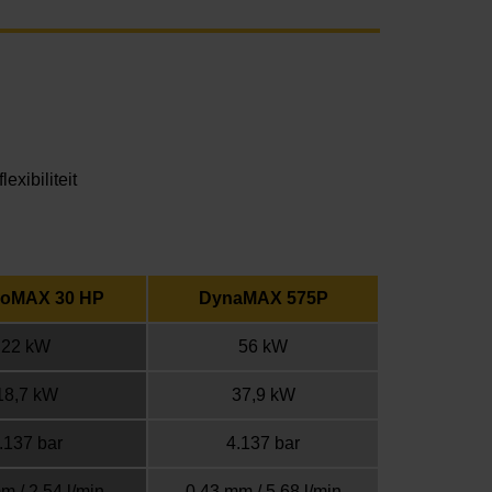
exibiliteit
oMAX 30 HP
DynaMAX 575P
22 kW
56 kW
18,7 kW
37,9 kW
.137 bar
4.137 bar
m / 2,54 l/min
0,43 mm / 5,68 l/min