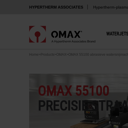
HYPERTHERM ASSOCIATES
Hypertherm-plasm
WATERJET
Home
>
Products
>
OMAX
>
OMAX 55100 abrasieve watersnijmac
OMAX 55100
PRECISIE STR