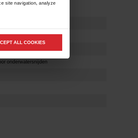
e site navigation, analyze 
3,175 mm
CEPT ALL COOKIES
, 50-60 Hz
oor onderwatersnijden