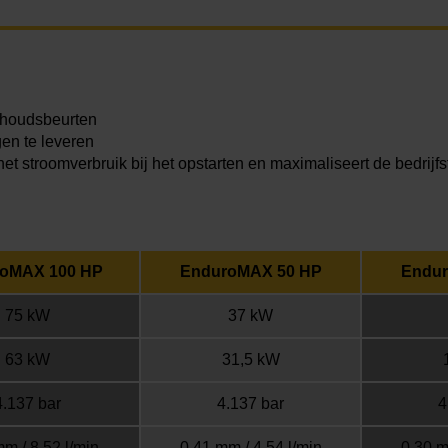
erhoudsbeurten
en te leveren
et stroomverbruik bij het opstarten en maximaliseert de bedrijfsfl
oMAX 100 HP
EnduroMAX 50 HP
Endur
75 kW
37 kW
63 kW
31,5 kW
4.137 bar
4.137 bar
4
m / 8,52 l/min
0,41 mm / 4,54 l/min
0,30 m