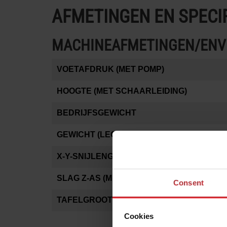
AFMETINGEN EN SPECIF
MACHINEAFMETINGEN/ENV
VOETAFDRUK (MET POMP)
HOOGTE (MET SCHAARLEIDING)
BEDRIJFSGEWICHT
GEWICHT (LEGE TANK)
X-Y-SNIJLENGTE*
SLAG Z-AS (MET GEMOTORISEERDE Z-AS)
Consent
TAFELGROOTTE
Cookies