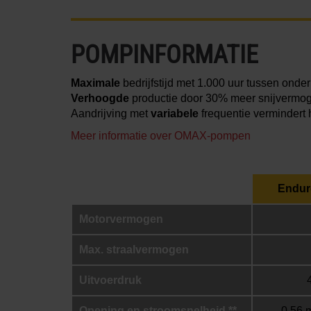
POMPINFORMATIE
Maximale
bedrijfstijd met 1.000 uur tussen ond
Verhoogde
productie door 30% meer snijvermog
Aandrijving met
variabele
frequentie vermindert h
Meer informatie over OMAX-pompen
Endur
Motorvermogen
Max. straalvermogen
Uitvoerdruk
Opening en stroomsnelheid **
0,56 m