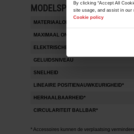
By clicking “Accept All Cooki
MODELSPECIFICATIES
site usage, and assist in our 
Cookie policy
MATERIAALONDERSTEUNINGSLATTEN
MAXIMAAL ONDERSTEUNDE MATERIAAL
ELEKTRISCHE VEREISTEN
GELUIDSNIVEAU
SNELHEID
LINEAIRE POSITIENAUWKEURIGHEID*
HERHAALBAARHEID*
CIRCULARITEIT BALLBAR*
* Accessoires kunnen de verplaatsing vermindere