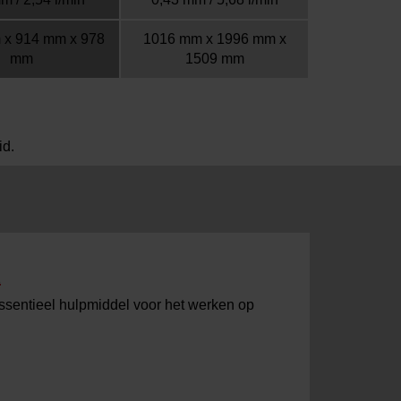
 x 914 mm x 978
1016 mm x 1996 mm x
mm
1509 mm
id.
R
essentieel hulpmiddel voor het werken op