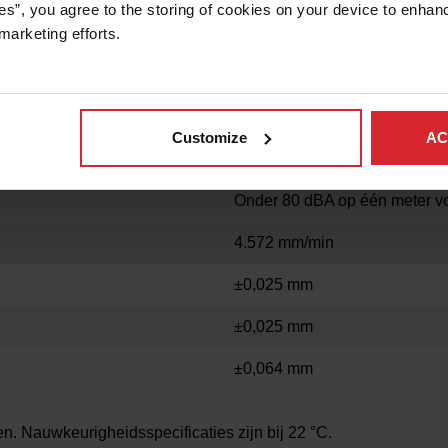
es”, you agree to the storing of cookies on your device to enhanc
marketing efforts. 
Verzinkt staal van 102 mm x 
2
LAST
1.950 kg/m
Customize
AC
Driefasig, 380-480 VAC ±10%
Onder 80 dBA op één meter v
4.572 mm/min
±0,025 mm
±0,025 mm
±0,064 mm
n. Nauwkeurigheidsspecificaties zijn bij
22 °C
.