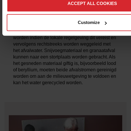
schadelijke dampen of rook en het onderdeel
ACCEPT ALL COOKIES
wordt niet verontreinigd met snijolie.
Een watersnijmachine produceert twee
Customize
afvalstromen. Overtollig water dat zeer kleine
hoeveelheden vaste deeltjes bevat, kan gefilterd
worden indien de lokale regelgeving dit vereist en
vervolgens rechtstreeks worden weggeleid met
het afvalwater. Snijvoegmateriaal en granaatafval
kunnen naar een stortplaats worden gebracht. Als
het gesneden materiaal giftig is, bijvoorbeeld lood
of beryllium, moeten beide afvalstromen gereinigd
worden om aan de milieuwetgeving te voldoen en
kan het water gerecycled worden.