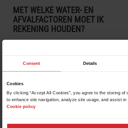
MET WELKE WATER- EN
AFVALFACTOREN MOET IK
REKENING HOUDEN?
Van oudsher hebben watersnijmachines de
welverdiende reputatie lawaaierig en vuil te zijn.
Een blootgestelde waterstraal is lawaaierig en een
blootgestelde abrasieve waterstraal kan veel
Consent
Details
schuurstof de lucht in werpen. In moderne
systemen worden deze factoren echter
geëlimineerd door simpelweg onder een dunne
Cookies
laag water te snijden. De waterlaag verlaagt het
geluidsniveau tot onder dat van de meeste
By clicking “Accept All Cookies”, you agree to the storing of 
bewerkingsmachines en elimineert het stof door
to enhance site navigation, analyze site usage, and assist in 
de deeltjes in het water te houden. Een abrasieve
Cookie policy
watersnijmachine die onder water snijdt kan
overal geplaatst worden waar u een conventionele
machine zou kunnen plaatsen. Er ontstaan geen