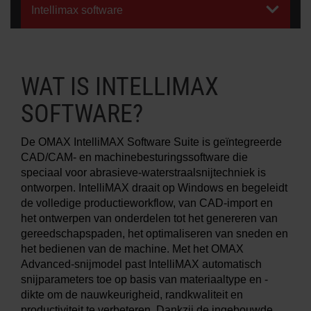
Intellimax software
MEER INFO OVER
WATERSNIJMACHINES
WAT IS INTELLIMAX
SOFTWARE?
De OMAX IntelliMAX Software Suite is geïntegreerde
CAD/CAM- en machinebesturingssoftware die
speciaal voor abrasieve-waterstraalsnijtechniek is
ontworpen. IntelliMAX draait op Windows en begeleidt
de volledige productieworkflow, van CAD-import en
het ontwerpen van onderdelen tot het genereren van
gereedschapspaden, het optimaliseren van sneden en
het bedienen van de machine. Met het OMAX
Advanced-snijmodel past IntelliMAX automatisch
snijparameters toe op basis van materiaaltype en -
dikte om de nauwkeurigheid, randkwaliteit en
productiviteit te verbeteren. Dankzij de ingebouwde