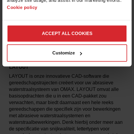
analyze site usage, and assist in our marketing efforts. 
Cookie policy
ACCEPT ALL COOKIES
Customize
LAYOUT
LAYOUT is onze innovatieve CAD-software die
gereedschapstrajecten creëert voor uw abrasieve
waterstraalsysteem van OMAX. LAYOUT omvat alle
basisopdrachten die u in een CAD-pakket zou
verwachten, maar biedt daarnaast een hele reeks
gereedschappen die specifiek zijn voor bewerkingen
met abrasieve waterstraalsystemen en
waterstraalbewerkingen. Denk hierbij onder meer aan
de specificatie van snijkwaliteit, lettertypen voor