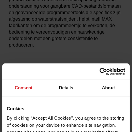
ondersteuning voor gangbare CAD-bestandsformaten
en geavanceerde programmeertools die specifiek zijn
afgestemd op waterstraalsnijden, helpt IntelliMAX
fabrikanten om de programmeertijd te verkorten, de
bediening te vereenvoudigen en nauwkeurige
onderdelen met een grotere consistentie te
produceren.
Consent
Details
About
Layout
Make
IntelliCAM
Ondersteund
Cookies
By clicking “Accept All Cookies”, you agree to the storing 
of cookies on your device to enhance site navigation, 