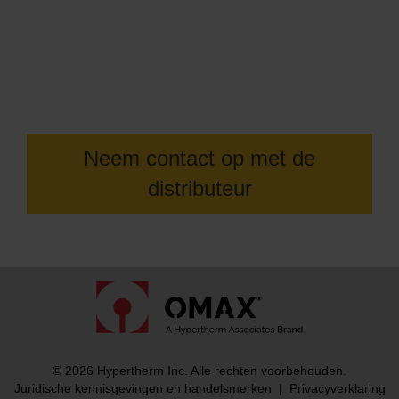
Neem voor meer informatie contact op
met de OMAX-dealer bij u in de buurt
Neem contact op met de
distributeur
© 2026 Hypertherm Inc. Alle rechten voorbehouden.
Juridische kennisgevingen en handelsmerken
|
Privacyverklaring