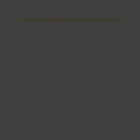
Filtertank voor afvoerwater
Waterspuitset
6 emmers Garnet Abrasive, emmer van 25 kg
STANDAARDPAKKET
Extra verbruiksartikelen om uw werkzaamheden
soepel te laten verlopen
INBEGREPEN
ProtoMAX Abrasive Waterjet Cutting Table
ProtoMAX direct aangedreven pomp met 30.000
psi en 5 pk
Mondstukset
Garnet Abrasive, emmer van 25 kg