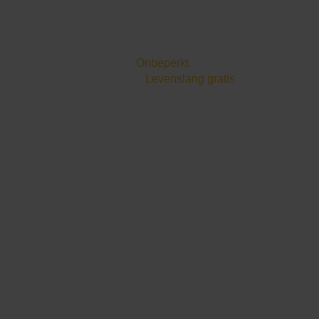
LAPTOP & SOFTWARE
Laptop
IntelliMAX Proto-software
Softwarelicenties
Onbeperkt
Software-upgrades
Levenslang gratis
1 jaar garantie