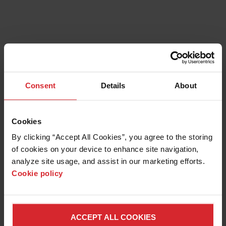
30.000 psi en 5 pk
Mondstukset
Garnet Abrasive, emmer van 25 kg
LAPTOP & SOFTWARE
Laptop
IntelliMAX Proto-software
Softwarelicenties
Onbeperkt
Consent
Details
About
Software-upgrades
Levenslang gratis
1 jaar garantie
ACCESSOIRES
Cookies
Set met reserveonderdelen voor het systeem
By clicking “Accept All Cookies”, you agree to the storing 
Filtertank voor afvoerwater
of cookies on your device to enhance site navigation, 
Waterspuitset
analyze site usage, and assist in our marketing efforts. 
Cookie policy
POWERPAKKET
ACCEPT ALL COOKIES