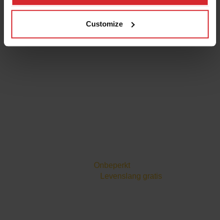
Upgradepakket plus extra granaat voor continu
krachtig waterstraalsnijden
Customize
INBEGREPEN
ProtoMAX Abrasive Waterjet Cutting Table
ProtoMAX direct aangedreven pomp met
30.000 psi en 5 pk
Mondstukset
Garnet Abrasive, emmer van 25 kg
LAPTOP & SOFTWARE
Laptop
IntelliMAX Proto-software
Softwarelicenties
Onbeperkt
Software-upgrades
Levenslang gratis
1 jaar garantie
ACCESSOIRES
Set met reserveonderdelen voor het systeem