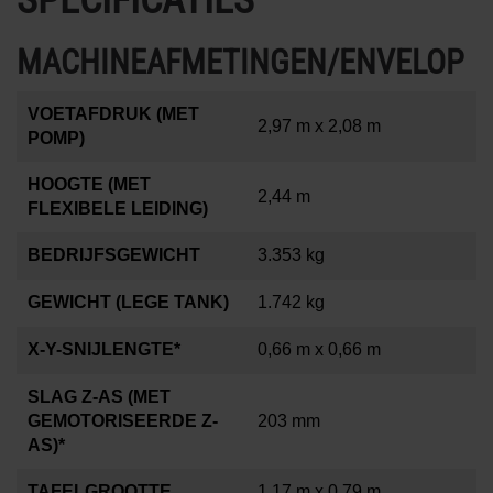
MACHINEAFMETINGEN/ENVELOP
VOETAFDRUK (MET
2,97 m x 2,08 m
POMP)
HOOGTE (MET
2,44 m
FLEXIBELE LEIDING)
BEDRIJFSGEWICHT
3.353 kg
GEWICHT (LEGE TANK)
1.742 kg
X-Y-SNIJLENGTE*
0,66 m x 0,66 m
SLAG Z-AS (MET
GEMOTORISEERDE Z-
203 mm
AS)*
TAFELGROOTTE
1,17 m x 0,79 m