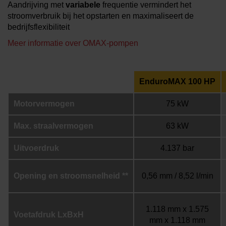
Aandrijving met
variabele
frequentie vermindert het
stroomverbruik bij het opstarten en maximaliseert de
bedrijfsflexibiliteit
Meer informatie over OMAX-pompen
EnduroMAX 100 HP
Motorvermogen
75 kW
Max. straalvermogen
63 kW
Uitvoerdruk
4.137 bar
Opening en stroomsnelheid **
0,56 mm / 8,52 l/min
1.118 mm x 1.575
Voetafdruk LxBxH
mm x 1.118 mm