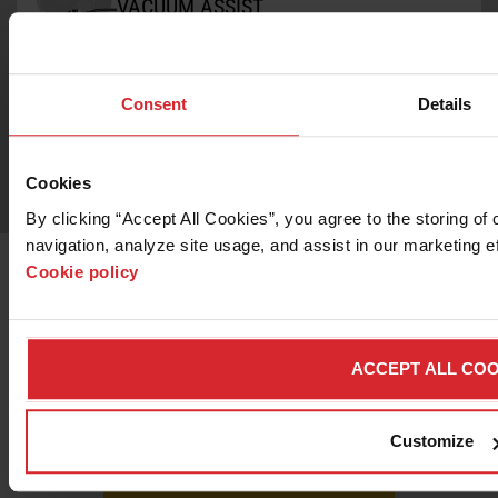
VACUUM ASSIST
De OMAX Vacuum Assist is ideaal voor het
doorboren van broze materialen,
geavanceerde composieten, lastige
Consent
Details
laminaten en nog veel meer.
Cookies
By clicking “Accept All Cookies”, you agree to the storing of
navigation, analyze site usage, and assist in our marketing ef
Cookie policy
ACCEPT ALL COO
Wilt u meer weten over het MAXIEM
2030X straalbewerkingscentrum?
Customize