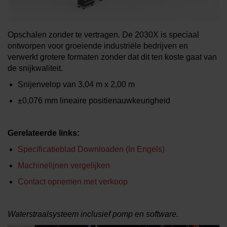
MEER INFO OVER
WATERSNIJMACHINES
Opschalen zonder te vertragen. De 2030X is speciaal
ontworpen voor groeiende industriële bedrijven en
verwerkt grotere formaten zonder dat dit ten koste gaat van
de snijkwaliteit.
Snijenvelop van
3,04 m x 2,00 m
±0,076 mm
lineaire positienauwkeurigheid
Gerelateerde links:
Specificatieblad Downloaden (in Engels)
Machinelijnen vergelijken
Contact opnemen met verkoop
Waterstraalsysteem inclusief pomp en software.