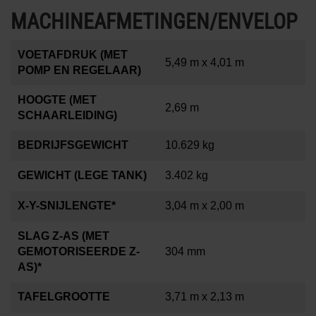
MACHINEAFMETINGEN/ENVELOP
VOETAFDRUK (MET
5,49 m x 4,01 m
POMP EN REGELAAR)
HOOGTE (MET
2,69 m
SCHAARLEIDING)
BEDRIJFSGEWICHT
10.629 kg
GEWICHT (LEGE TANK)
3.402 kg
X-Y-SNIJLENGTE*
3,04 m x 2,00 m
SLAG Z-AS (MET
GEMOTORISEERDE Z-
304 mm
AS)*
TAFELGROOTTE
3,71 m x 2,13 m