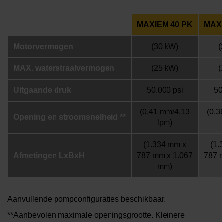
MAXIEM 40 PK
MAX
Motorvermogen
(30 kW)
(
MAX. waterstraalvermogen
(25 kW)
(
Uitgaande druk
50.000 psi
50
(0,41 mm/4,13
(0,
Opening en stroomsnelheid **
lpm)
(1.334 mm x
(1.
Afmetingen LxBxH
787 mm x 1.067
787 
mm)
Aanvullende pompconfiguraties beschikbaar.
**Aanbevolen maximale openingsgrootte. Kleinere