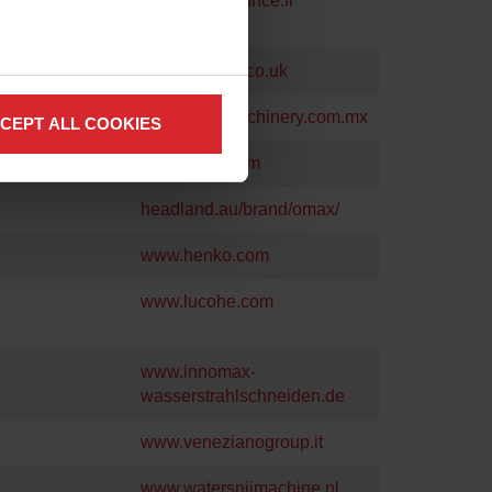
www.omax-france.fr
www.aquajet.co.uk
www.aquamachinery.com.mx
CEPT ALL COOKIES
www.erfab.com
headland.au/brand/omax/
www.henko.com
www.lucohe.com
www.innomax-
wasserstrahlschneiden.de
www.venezianogroup.it
www.watersnijmachine.nl