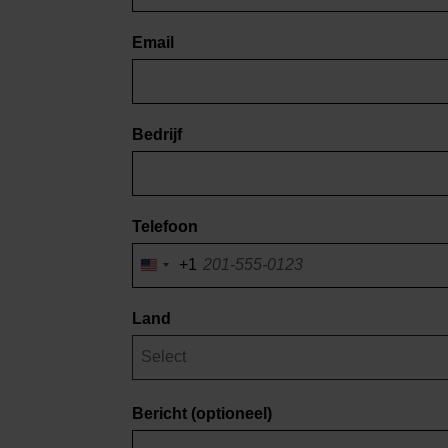
Email
Bedrijf
Telefoon
+1
Verenigde
Staten
van
Land
Amerika
+1
Bericht
(optioneel)