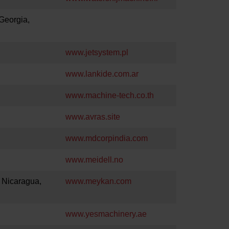
 Georgia,
www.jetsystem.pl
www.lankide.com.ar
www.machine-tech.co.th
www.avras.site
www.mdcorpindia.com
www.meidell.no
 Nicaragua,
www.meykan.com
www.yesmachinery.ae