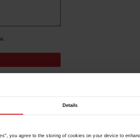
de.
STRIBUTORS
Details
RRITORIES
nland
es”, you agree to the storing of cookies on your device to enhanc