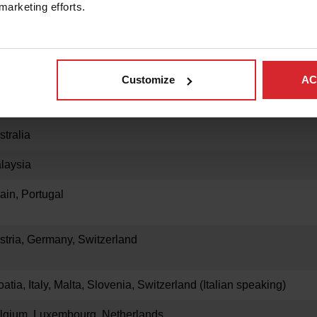
geria, France, Morocco, Switzerland (French speaking), Tunisia
marketing efforts. 
eland, Ireland, UK
xico
Customize
AC
rkey
stralia
laysia
ain, Portugal
stria, Germany, Switzerland
oatia, Italy, Malta, Slovenia, Switzerland (Italian speaking)
lgium, Luxembourg, Netherlands