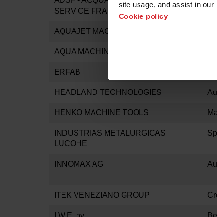
ADSF - ACQUAJET DISTRIBUTOR
Al
site usage, and assist in our 
SERVICE FRANCE
Cookie policy
AQUAJET MACHINING SYSTEMS Ltd.
Ic
AQUA MACHINERY SA DE CV
Me
ERFAB
Tu
HEADLAND TECHNOLOGIES
Au
HENKO MACHINE TOOLS
Ma
INDUSTRIAS METALURGICAS
Sp
LUCOHE
INNOMAX AG
Au
ITEK VENEZIANO GROUP
Cr
I.W.E. bv
Be