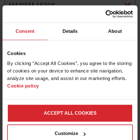
MAXIEM 1530X
EN SAVOIR PLUS SUR LES JETS
D’EAU
Consent
Details
About
Cookies
By clicking “Accept All Cookies”, you agree to the storing 
of cookies on your device to enhance site navigation, 
analyze site usage, and assist in our marketing efforts. 
Cookie policy
Témoignage de client
OCTASER SRL FOURNIT DES SERVICES DE
ACCEPT ALL COOKIES
DÉCOUPE DE MATÉRIAUX À LA ROUMANIE
Customize
En savoir plus