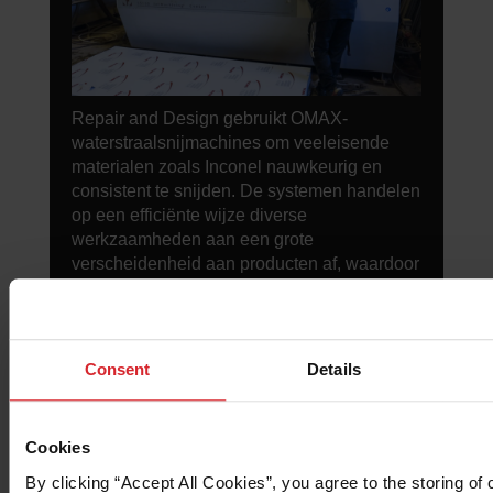
Repair and Design gebruikt OMAX-
waterstraalsnijmachines om veeleisende
materialen zoals Inconel nauwkeurig en
consistent te snijden. De systemen handelen
op een efficiënte wijze diverse
werkzaamheden aan een grote
verscheidenheid aan producten af, waardoor
een betrouwbare productie mogelijk wordt
voor veeleisende toepassingen, waaronder
onderdelen die de OMAX-machineproductie
ondersteunen.
Consent
Details
Cookies
By clicking “Accept All Cookies”, you agree to the storing of 