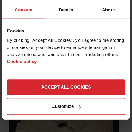
piedra de alta gama añadiendo un sistema de
Consent
Details
About
chorro de agua abrasivo MAXIEM equipado
con el cabezal de corte A-Jet de cinco ejes.
Con la precisión delsoftware OMAX IntelliMAX
combinada con las capacidades de corte
Cookies
angular del A-Jet, Pardieck es capaz de biselar
By clicking “Accept All Cookies”, you agree to the storing 
de forma consistente y limpia los paneles de
of cookies on your device to enhance site navigation, 
piedra sinterizada para obtener un aspecto
analyze site usage, and assist in our marketing efforts. 
acabado impresionante que sus clientes
Cookie policy
aprecian.
ACCEPT ALL COOKIES
FORT LEWIS COLLEGE
Customize