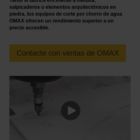
Tanto si fabrica encimeras a medida,
salpicaderos o elementos arquitectónicos en
piedra, los equipos de corte por chorro de agua
MÁS INFORMACIÓN SOBRE LOS
OMAX ofrecen un rendimiento superior a un
CHORROS DE AGUA
precio accesible.
Contacte con ventas de OMAX