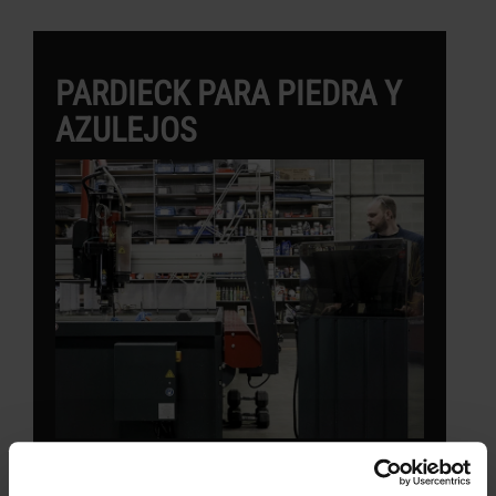
PARDIECK PARA PIEDRA Y
AZULEJOS
Pardieck Stone & Tile consiguió una gran
ventaja en la construcción arquitectónica con