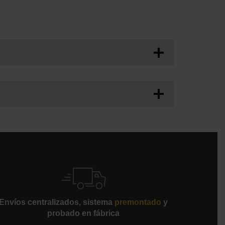
egido por cubiertas de acero con recubrimiento
ividad y la eficiencia del proceso
po de configuración
bir notificaciones y pausar las operaciones de
Envíos centralizados, sistema
premontado
y
probado en fábrica