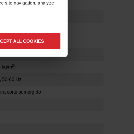
e site navigation, analyze 
m)
CEPT ALL COOKIES
4Ga (102 mm x 2 mm)
2
5 kg/m
)
, 50-60 Hz
para corte sumergido