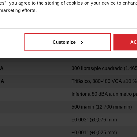
es”, you agree to the storing of cookies on your device to enhanc
ZADO)*
12"
(304 mm)
marketing efforts. 
22' 9" x 10' 8"
(6,93 m x 3,25 
DELO
Customize
AC
Acero galvanizado de 4" x 1
DA
300 libras/pie cuadrado
(1.46
CA
Trifásico, 380-480 VCA ±10 %
Inferior a 80 dBA a un metro 
500 in/min
(12.700 mm/min)
±0,003"
(±0,076 mm)
±0,001"
(±0,025 mm)