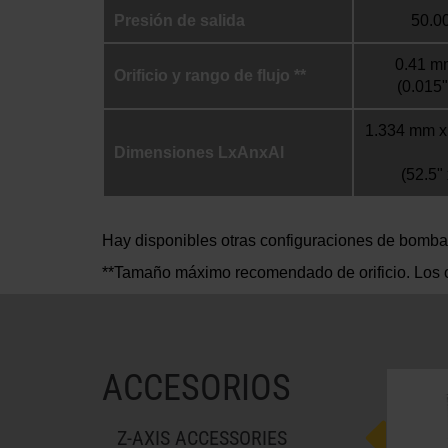
Presión de salida
50.00
0.41 mm
Orificio y rango de flujo **
(0.015"
1.334 mm x
Dimensiones LxAnxAl
(52.5" 
Hay disponibles otras configuraciones de bomba
**Tamaño máximo recomendado de orificio. Los o
ACCESORIOS
Z-AXIS ACCESSORIES