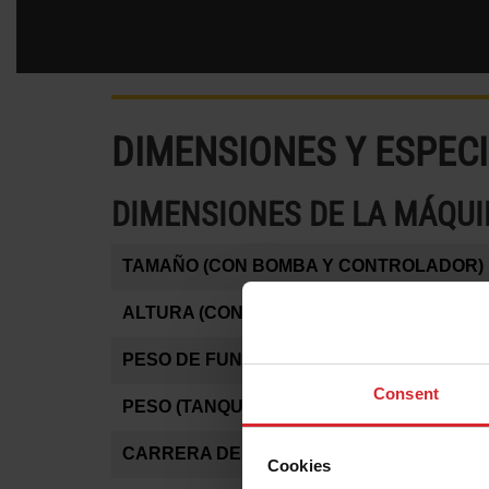
DIMENSIONES Y ESPEC
DIMENSIONES DE LA MÁQU
TAMAÑO (CON BOMBA Y CONTROLADOR)
ALTURA (CON TUBERÍAS DE TIJERA)
PESO DE FUNCIONAMIENTO
Consent
PESO (TANQUE VACÍO)
CARRERA DE CORTE X-Y*
Cookies