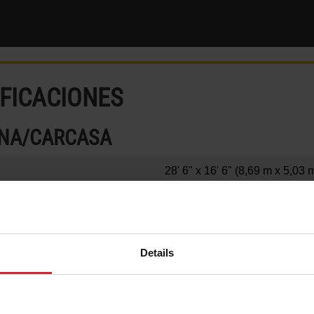
IFICACIONES
INA/CARCASA
28' 6" x 16' 6"
(8,69 m x 5,03 
8' 10"
(2,69 m)
70105 lb
(31799 kg)
Details
26000 lb
(11793 kg)
20' 6" x 10' 2"
(6,24 m x 3,09 