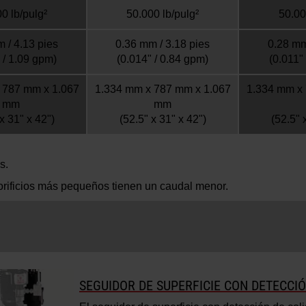
0 lb/pulg²
50.000 lb/pulg²
50.00
 / 4.13 pies
0.36 mm / 3.18 pies
0.28 mm
 / 1.09 gpm)
(0.014" / 0.84 gpm)
(0.011"
 787 mm x 1.067
1.334 mm x 787 mm x 1.067
1.334 mm x
mm
mm
x 31" x 42")
(52.5" x 31" x 42")
(52.5" 
s.
rificios más pequeños tienen un caudal menor.
SEGUIDOR DE SUPERFICIE CON DETECCIÓ