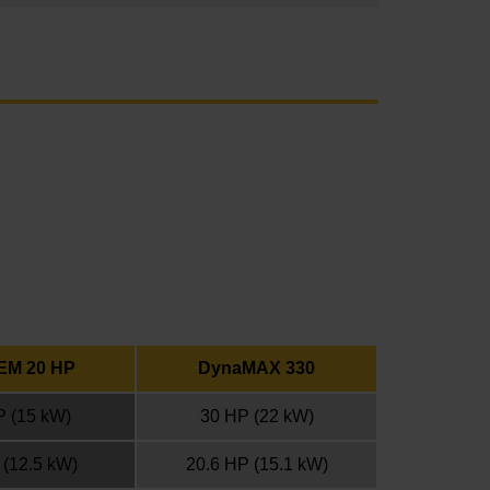
EM 20 HP
DynaMAX 330
P
(15 kW)
30 HP
(22 kW)
(12.5 kW)
20.6 HP
(15.1 kW)