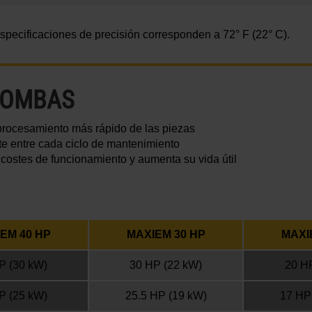
 especificaciones de precisión corresponden a
72° F
(22° C)
.
BOMBAS
procesamiento más rápido de las piezas
e entre cada ciclo de mantenimiento
costes de funcionamiento y aumenta su vida útil
EM 40 HP
MAXIEM 30 HP
MAXI
P
(30 kW)
30 HP
(22 kW)
20 H
P
(25 kW)
25.5 HP
(19 kW)
17 HP