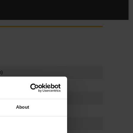
m)
About
m)