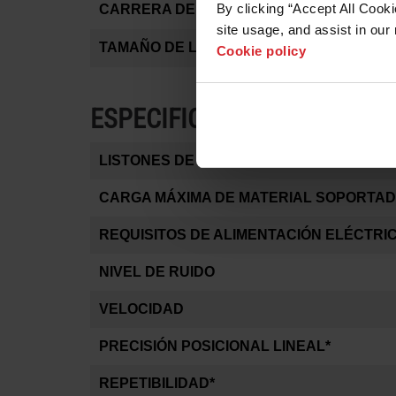
By clicking “Accept All Cooki
CARRERA DEL EJE Z (CON EJE Z MOTORI
site usage, and assist in our 
TAMAÑO DE LA MESA
Cookie policy
ESPECIFICACIONES DEL MO
LISTONES DE SOPORTE DE MATERIAL
CARGA MÁXIMA DE MATERIAL SOPORTA
REQUISITOS DE ALIMENTACIÓN ELÉCTRI
NIVEL DE RUIDO
VELOCIDAD
PRECISIÓN POSICIONAL LINEAL*
REPETIBILIDAD*