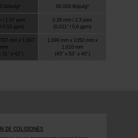
0 lb/pulg²
60.000 lb/pulg²
 / 1.97 pies
0.28 mm / 2.3 pies
 / 0.52 gpm)
(0.011” / 0.6 gpm)
 787 mm x 1.067
1.090 mm x 1350 mm x
mm
1.010 mm
x 31" x 42")
(43" x 53" x 40")
N DE COLISIONES