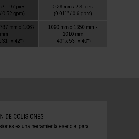
 / 1.97 pies
0.28 mm / 2.3 pies
 / 0.52 gpm)
(0.011” / 0.6 gpm)
 787 mm x 1.067
1090 mm x 1350 mm x
mm
1010 mm
x 31" x 42")
(43" x 53" x 40")
N DE COLISIONES
isiones es una herramienta esencial para