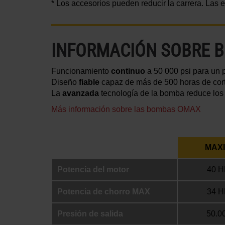
* Los accesorios pueden reducir la carrera. Las
INFORMACIÓN SOBRE 
Funcionamiento
continuo
a 50 000 psi para un 
Diseño
fiable
capaz de más de 500 horas de cort
La
avanzada
tecnología de la bomba reduce los 
Más información sobre las bombas OMAX
MAXI
Potencia del motor
40 H
Potencia de chorro MAX
34 H
Presión de salida
50.00