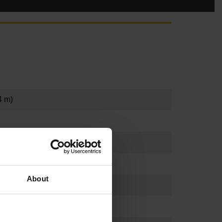
4 m)
About