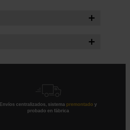
egido por cubiertas de acero con recubrimiento
ividad y la eficiencia del proceso
po de configuración
bir notificaciones y pausar las operaciones de
Envíos centralizados, sistema
premontado
y
probado en fábrica