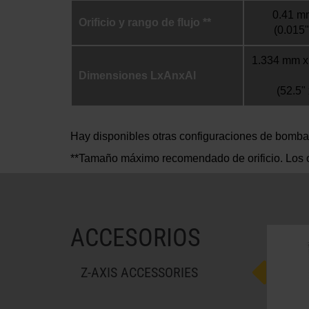
0.41 mm
Orificio y rango de flujo **
(0.015"
1.334 mm x
Dimensiones LxAnxAl
(52.5" 
Hay disponibles otras configuraciones de bomba
**Tamaño máximo recomendado de orificio. Los o
ACCESORIOS
Z-AXIS ACCESSORIES