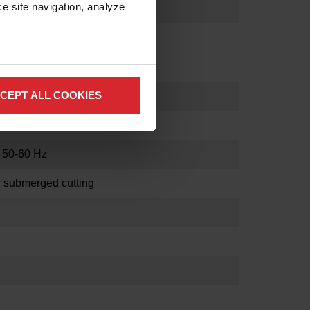
e site navigation, analyze 
CEPT ALL COOKIES
el (102 mm x 2 mm)
r)
 50-60 Hz
r submerged cutting