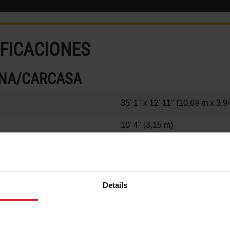
IFICACIONES
INA/CARCASA
35' 1" x 12' 11"
(10,69 m x 3,9
10' 4"
(3,15 m)
50123 lb
(22735 kg)
12800 lb
(5806 kg)
Details
27' 2" x 6' 7"
(8,28 m x 2,00 m)
ZADO)*
12"
(304 mm)