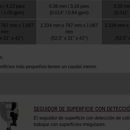
 / 4.13 pies
0.36 mm / 3.18 pies
0.28 mm
 / 1.09 gpm)
(0.014" / 0.84 gpm)
(0.011"
 787 mm x 1.067
1.334 mm x 787 mm x 1.067
1.334 mm x
mm
mm
x 31" x 42")
(52.5" x 31" x 42")
(52.5" 
s.
rificios más pequeños tienen un caudal menor.
SEGUIDOR DE SUPERFICIE CON DETECCIÓ
El seguidor de superficie con detección de col
trabajar con superficies irregulares.