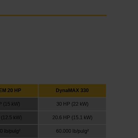
EM 20 HP
DynaMAX 330
P
(15 kW)
30 HP
(22 kW)
(12.5 kW)
20.6 HP
(15.1 kW)
0 lb/pulg²
60.000 lb/pulg²