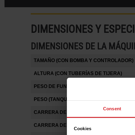
DIMENSIONES Y ESPEC
DIMENSIONES DE LA MÁQU
TAMAÑO (CON BOMBA Y CONTROLADOR)
ALTURA (CON TUBERÍAS DE TIJERA)
PESO DE FUNCIONAMIENTO
PESO (TANQUE VACÍO)
Consent
CARRERA DE CORTE X-Y*
CARRERA DEL EJE Z (CON EJE Z MOTORI
Cookies