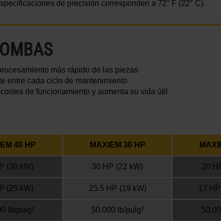
 especificaciones de precisión corresponden a
72° F
(22° C)
.
BOMBAS
procesamiento más rápido de las piezas
e entre cada ciclo de mantenimiento
costes de funcionamiento y aumenta su vida útil
EM 40 HP
MAXIEM 30 HP
MAXI
P
(30 kW)
30 HP
(22 kW)
20 H
P
(25 kW)
25.5 HP
(19 kW)
17 HP
0 lb/pulg²
50.000 lb/pulg²
50.00