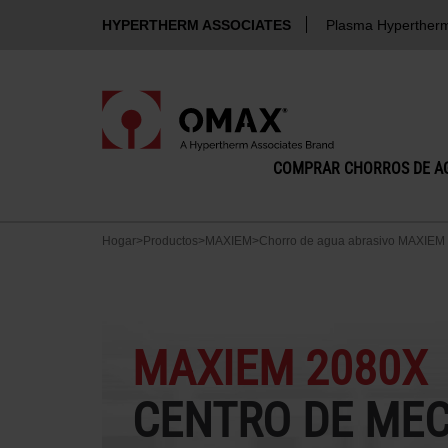
HYPERTHERM ASSOCIATES
Plasma Hyperther
COMPRAR CHORROS DE A
Hogar
>
Productos
>
MAXIEM
>
Chorro de agua abrasivo MAXIEM
MAXIEM 2080X
CENTRO DE ME