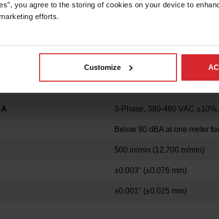
es”, you agree to the storing of cookies on your device to enhanc
27' 10" x 7'
(8,48 m x 2,13 m)
marketing efforts. 
DELO
Customize
AC
4
″
x 14 Gauge Galvanized Ste
DA
300 lbs/sq ft
(1,465 kg/sq mete
CA
3-Phase, 380-480 VAC ±10%,
Below 80 dBA at one meter fo
500 in/min
(12,700 m/min)
±0.003″
(±0.076 mm)
±0.001
″
(±0.025 mm)