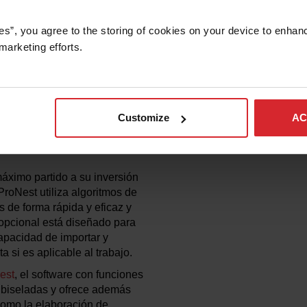
desconectadas.
es”, you agree to the storing of cookies on your device to enhanc
marketing efforts. 
TICO CON
Customize
AC
máximo partido a su inversión
ProNest utiliza algoritmos de
 de forma rápida y eficaz y
 opcional está diseñado para
capacidad de importar y
si es aplicable al trabajo.
est
, el software con funciones
 biseladas y ofrece además
como la elaboración de