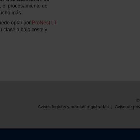
s, el procesamiento de
mucho más.
uede optar por
ProNest LT
,
 clase a bajo coste y
©
Avisos legales y marcas registradas
|
Aviso de pri