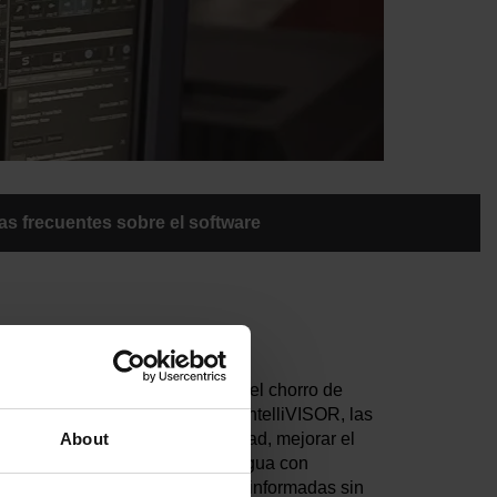
s frecuentes sobre el software
nzados para la automatización del chorro de
 la monitorización de máquinas IntelliVISOR, las
About
 maximizar el tiempo de actividad, mejorar el
para aplicaciones de chorro de agua con
tomar decisiones operativas más informadas sin