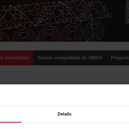
as avanzados
Socios compatibles de OMAX
Pregunta
R INTELLIMAX?
el CAD/CAM y el control de máquinas para incluir sistemas ava
zación de materiales y la eficiencia operativa. Tecnologías como
Details
entas de mejora de la productividad ayudan a los fabricantes a
ibilidad del rendimiento del taller. Diseñados específicamente 
los fabricantes aumentar la producción, reducir los residuos y 