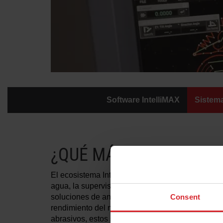
Software IntelliMAX
Sistem
¿QUÉ MÁS PUEDE HACE
El ecosistema IntelliMAX se extiende más allá d
agua, la supervisión de la producción, la optimi
Consent
soluciones de anidado automatizado y las herrami
rendimiento del material y obtener una mayor vis
abrasivos, estos sistemas integrados permiten a 