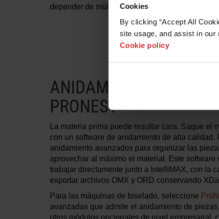
Cookies
depender de múltiples plataformas de software 
By clicking “Accept All Cooki
site usage, and assist in our 
Cookie policy
ANIDAMIENTO AUTOMÁ
®
PRONEST
La materia prima puede resultar cara. Saque el 
con un software de anidamiento de alta calidad. 
anidamiento avanzados para organizar las piezas
aprovechar al máximo el material. Este software
trabajar directamente junto a IntelliMAX, con la 
exportar archivos OMX y ORD conservando XData 
Para las máquinas de biselado, seleccione
ProN
avanzadas que admite el anidamiento de piezas
otros módulos opcionales de nivel empresarial, 