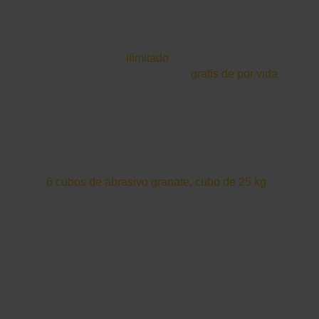
ORDENADOR PORTÁTIL Y
SOFTWARE
Ordenador portátil
Software
IntelliMAX Proto
Software
Seats
ilimitado
Actualizaciones de
software
gratis de por vida
1 año de garantía
ACCESORIOS
Kit de piezas de recambio del sistema
Depósito de filtro de agua de drenaje
Kit de pulverización de agua
6 cubos de abrasivo granate, cubo de 25 kg
PAQUETE ESTÁNDAR
Consumibles adicionales para que todo siga
funcionando a la perfección