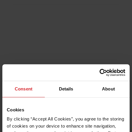
INCLUYE
Mesa de corte por chorro de agua abrasivo
ProtoMAX
Bomba de accionamiento directo ProtoMAX de
30 000 psi y 5 HP
Conjunto de la boquilla
Abrasivo granate, cubo de 25 kg
ORDENADOR PORTÁTIL Y SOFTWARE
Ordenador portátil
Software Seats
ilimitado
Actualizaciones de software
gratis de por vida
Consent
Details
About
1 año de garantía
ACCESORIOS
Cookies
Kit de piezas de recambio del sistema
By clicking “Accept All Cookies”, you agree to the storing 
Depósito de filtro de agua de drenaje
Kit de pulverización de agua
of cookies on your device to enhance site navigation, 