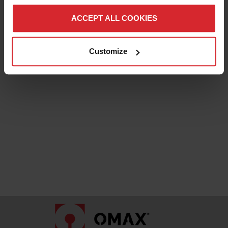
piedra
ACCEPT ALL COOKIES
Titanio
PVC
Customize
UHMW
Otros
Pagina Dos