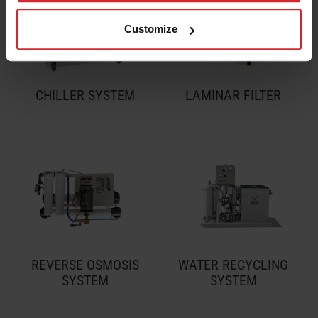
Customize
CHILLER SYSTEM
LAMINAR FILTER
REVERSE OSMOSIS
WATER RECYCLING
SYSTEM
SYSTEM