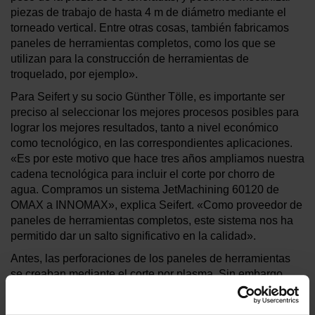
piezas de trabajo de hasta 4 m de diámetro mediante el
torneado vertical. Entre otras cosas, también fabricamos
paneles de herramientas completos, como los que se
utilizan para la construcción de herramientas de
troquelado, por ejemplo».
Para Seifert y su socio Günther Tölle, es importante ser
preciso al seleccionar los mejores procesos posibles para
lograr los mejores resultados, tanto a nivel económico
como tecnológico, en las correspondientes aplicaciones.
«Es por este motivo que hace tres años ampliamos nuestra
cadena tecnológica para incluir el corte por chorro de
agua. Compramos un sistema JetMachining 60120 de
OMAX a INNOMAX», explica Seifert. «Como proveedor de
paneles de herramientas completos, este sistema nos ha
permitido dar un salto significativo en la calidad».
Antes, las perforaciones de los paneles de herramientas
se creaban mediante el corte por plasma. Sin embargo,
esta tecnología suele ser demasiado imprecisa, sobre todo
para las placas guía, por lo que teníamos que volver a