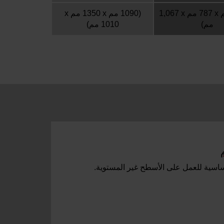
(1,334 مم x‏ 787 مم x‏ 1,067
مم)
1010 مم)
ساسية للعمل على الأسطح غير المستوية.