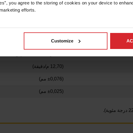
es”, you agree to the storing of cookies on your device to enhanc
marketing efforts. 
4 بوصة x‏ 14 جالون فولاذ مجلفن (102 مم x‏ 2 مم)
(1,465 كجم/متر مربع)
Customize
AC
3 أطوار، 380-480 فولت تيار متردد ±10%، 50-60 هرتز
أقل من 80 ديسيبل مرجح عند متر واحد للقطع الغاطس
(12,70 م/دقيقة)
(±0,076 مم)
(±0,025 مم)
.