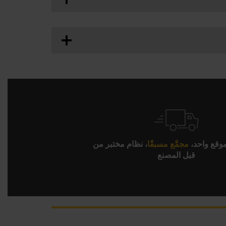
ك
يضع نظام IntelliVISOR Mobile مراقبة الآلة في متناول يدك، مما يتيح لك مراجعة الحالة والحصول على إشعارات وإيقاف العمليات مؤقتًا عن بُعد. متوفر على نظام IOS
قع واحد،
مجمَّع مسبقًا
، نظام مختبر من
قبل المصنع