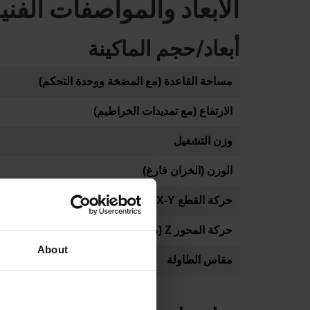
الأبعاد والمواصفات الفني
أبعاد/حجم الماكينة
مساحة القاعدة (مع المضخة ووحدة التحكم)
الارتفاع (مع تمديدات الخراطيم)
وزن التشغيل
الوزن (الخزان فارغ)
حركة القطع X-Y*
حركة المحور Z (مع محور Z الآلي)*
About
مقاس الطاولة