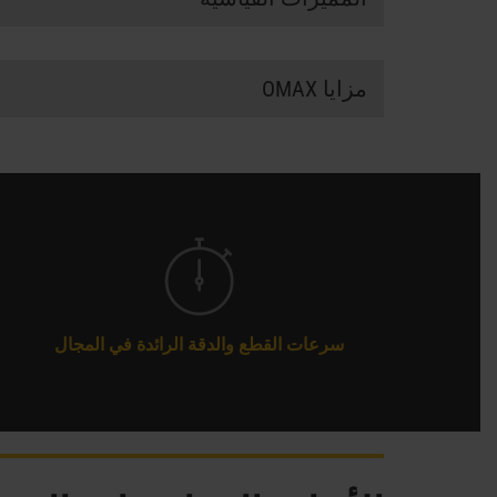
مدعوم ببرنامج
IntelliMAX Premium
الخاص بشركة
مزايا OMAX
وحدة تحكم حاسوبية قوية ومتكاملة "الكل في واحد"
محرك السحب IntelliTRAX القياسي داخل عارضات محور X-Y مغلقة بالكامل داخل الأغطية الفولاذية المطلية
لا تنشئ مناطق متأثرة بالحرارة أو إجهادات ميكان
محور Z الآلي القياسي القابل للبرمجة مع فوهة OMAX MAXJET 5i دقيقة لتعزيز الإنتاجية وزيادة كفاءة العملية
تقوم بالتشكيل الآلي لمجموعة واسعة من المواد و
لا تغييرات للأدوات مع أدنى حد من التركيبات، وه
ونظام Android.
سرعات القطع والدقة الرائدة في المجال