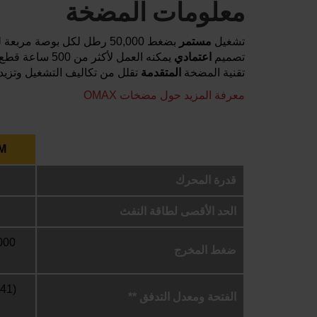
معلومات المضخة
تشغيل
مستمر
بضغط 50,000 رطل لكل بوصة مربعة لمعالجة الأجزاء بشكل أسرع
تصميم
اعتمادي
يمكنه العمل لأكثر من 500 ساعة قطع فيما بين دورات الصيانة
تقنية المضخة
المتقدمة
تقلل من تكاليف التشغيل وتزي
معرفة المزيد حول مضخات OMAX
IEM
قدرة المحرك
الحد الأقصى لطاقة النفث
ضغط المخرج
الفتحة ومعدل التدفق **