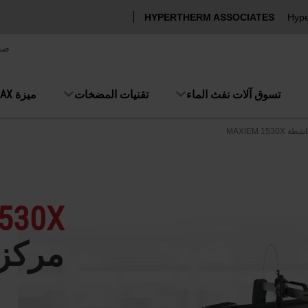
HYPERTHERM ASSOCIATES
Hype
صف
تسوق آلات نفث الماء
تقنيات المضخات
ميزة OMAX
MAXIEM 1
530X
مركز 