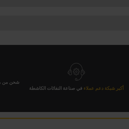
 OMAX
 مزودة بشاشة كبيرة مقاس 23 بوصة
يكية
السماكات، بدءًا من المعادن والمركبات ووصولاً إلى الزجاج والبلاستي
ذا يقلل بشكل كبير من عملية الإعداد
شحن من مو
أكبر شبكة دعم عملاء
في صناعة النفاثات الكاشطة