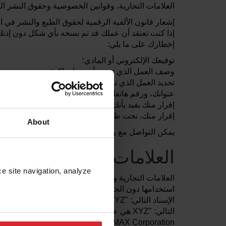
العلامات التجارية، وقوانين الخصوصية وحقوق النشر الع
إشعار قانون الألفية الرقمية لحقوق الطبع والنشر في ال
إذا كنت تعتقد أن عملك قد تم نسخه بأي شكل دون إذنك، 
إخطارك على ما يلي:
توقيعك الإلكتروني أو المادي؛
وصف العمل الذي تدعي أنه تم انتهاكه؛
تحديد العمل الذي تدّعي أنه ينتهك حقوق الطبع والنشر الخاصة 
عنوانك، ورقم هاتفك، وعنوان بريدك الإلكتروني؛
إقرار منك يفيد بأنك تعتقد بحسن نية أن الاستخدام الم
إقرار منك، تحت طائلة الحنث باليمين، بأن المعلومات
About
يمكن التواصل مع وكيلنا لتلقي إخطار الانتهاك المزعوم
العلامات التجارية
e site navigation, analyze 
OMAX Corporation إلى
trademarks@OMAX.com
.