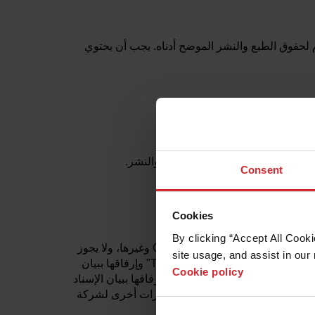
وم لحقوق الطبع والنشر الموضح أدناه. يجب أن يحتوي
ب القانون؛ و
لتصرف نيابة عن مالك حقوق الطبع والنشر.
Consent
Cookies
By clicking “Accept All Cooki
العلامات التجارية والشعارات ("العلامات التجارية") المستخدمة والمعروضة على هذا الموقع هي علامات تجارية مسجلة وغير مسجلة لشركة OMAX Corporation وغيرها، ولا يجوز
site usage, and assist in our 
استخدامها دون الحصول على موافقة كتابية مسبقة من مالك العلامة التجارية. يجب تمييز العلامات التجارية غير المسجلة لشركة OMAX Corporation بالرمز "TM" وإرفاقها ببيان
Cookie policy
الإسناد التالي: "XYZ هي علامة تجارية لشركة OMAX Corporation." يجب أن تكون العلامات التجارية المسجلة لشركة OMAX Corporation مميزة برمز "®" وإرفاقها ببيان الإسناد
لق باستخدام هذه العلامات التجارية أو أي أسماء أو علامات أو شعارات أخرى لشركة