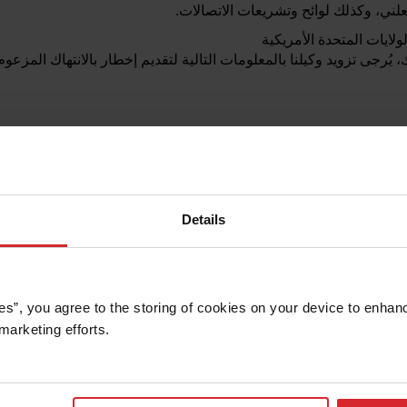
لني، وكذلك لوائح وتشريعات الاتصالات.
ولايات المتحدة الأمريكية
يُرجى تزويد وكيلنا بالمعلومات التالية لتقديم إخطار بالانتهاك المزع
بك، ووصف مكان وجوده على موقع OMAX Corporation؛
نتهك غير مصرح به من قِبل صاحب حقوق الطبع والنشر أو وكيله أو بموج
 الواردة في إخطارك دقيقة وأنك مالك حقوق الطبع والنشر أو مفوض با
Details
 لحقوق الطبع والنشر على العنوان التالي:°
copyright@omax.com
es”, you agree to the storing of cookies on your device to enhanc
marketing efforts. 
التالي: "XYZ هي علامة تجارية مسجلة لشركة OMAX Corporation." يجب توجيه أي أسئلة تتع