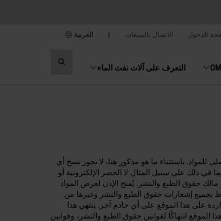
حة الدخول
الاتصال بالمبيعات
|
العربية
تبديل
التعرف على آلات نفث الماء
البحث
لمقدمة على هذا الموقع ("الموقع") محفوظة لشركة OMAX Corporation أو للمالك الأصلي للمواد. باستثناء ما هو مذكور هنا، لا يجوز نسخ أي
بما في ذلك على سبيل المثال لا الحصر الإلكترونية أو
يكية أو التصوير الضوئي أو التسجيل أو غير ذلك، دون الحصول على إذن كتابي مسبق من شركة OMAX Corporation أو مالك حقوق الطبع والنشر. يُمنح الإذن لعرض المواد
اظ بجميع إشعارات حقوق الطبع والنشر وغيرها من
ًا، دون إذن من شركة OMAX Corporation، "نسخ" أي من المواد الواردة على هذا الموقع على أي خادم آخر. ينتهي هذا
 الموقع انتهاكًا لقوانين حقوق الطبع والنشر، وقوانين