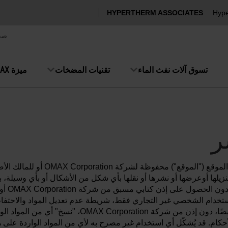
HYPERTHERM ASSOCIATES
Hype
صف
تسوق آلات نفث الماء
تقنيات المضخات
ميزة OMAX
ر
حقوق الطبع والنشر في جميع المواد ا
و تنزيلها أوعرضها أو نشرها أو نقلها بأي شكل من الأشكال أو بأي وسيلة، 
الميكان
للاستخدام الشخصي غير التجاري فقط، شريطة عدم تعديل المواد والاحتف
إشعارات حقوق الملكية الواردة في المواد. لا يجوز لك أيض
حكام. قد يُشكّل أي استخدام غير مصرح به لأي من المواد الواردة على هذا