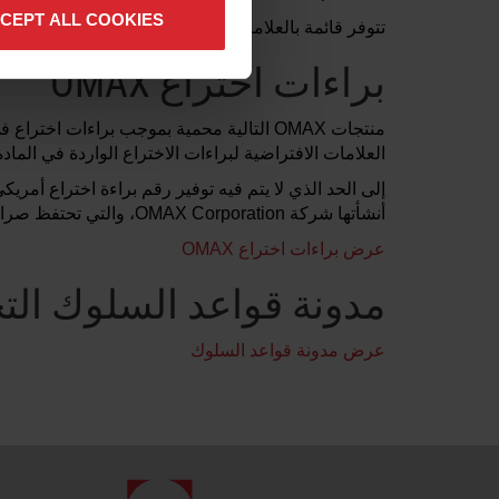
CEPT ALL COOKIES
تتوفر قائمة بالعلامات التجارية لشركة OMAX Corporation عند الطلب على
براءات اختراع OMAX
منتجات OMAX التالية محمية بموجب براءات 
العلامات الافتراضية لبراءات الاختراع الواردة في المادة 35 من قانون الولايات المتحدة § 287(a). قد تكون براءات الاختراع الإضافية قيد الانتظار في الولايات المتحدة وأماكن أ
إلى الحد الذي لا يتم فيه توفير رقم براءة اختراع أمريك
أنشأتها شركة OMAX Corporation، والتي تحتفظ صراحةً بجميع الحقوق.
عرض براءات اختراع OMAX
مدونة قواعد السلوك الت
عرض مدونة قواعد السلوك