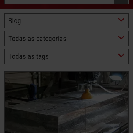
SAIBA MAIS SOBRE OS SISTEMAS
DE JATO DE ÁGUA
Blog
Todas as categorias
Todas as tags