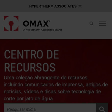
HYPERTHERM ASSOCIATES
HYPERTHERM ASSOCIATES
Alternar
Alter
Plasma Hypertherm
pesquisa
nave
Jato de água OMAX
Português
Grupo de Software
CENTRO DE
PÁGINA DE AUTENTICAÇÃO
CONTATO DE VENDAS
RECURSOS
COMPARAR JATOS DE ÁGUA
Uma coleção abrangente de recursos,
incluindo comunicados de imprensa, artigos de
INOVAÇÕES OMAX
notícias, vídeos e dicas sobre tecnologia de
corte por jato de água
VANTAGEM OMAX