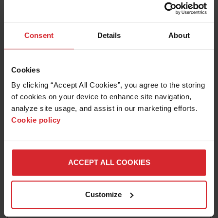
OPERAÇÕES MAIS LIMPAS E SEGURAS
Leia mais
Consent
Details
About
Cookies
By clicking “Accept All Cookies”, you agree to the storing 
of cookies on your device to enhance site navigation, 
analyze site usage, and assist in our marketing efforts. 
Cookie policy
ACCEPT ALL COOKIES
Blog
CALCULAR ROI DO JATO DE ÁGUA: GUIA REAL
Customize
DE ECONOMIA DE CUSTOS