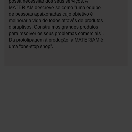
possa necessitar dos seus serviços. A
MATERIAM descreve-se como "uma equipe
de pessoas apaixonadas cujo objetivo é
melhorar a vida de todos através de produtos
disruptivos. Construímos grandes produtos
para resolver os seus problemas comerciais".
Da prototipagem à produção, a MATERIAM é
uma “one-stop shop”.
Contacte o seu vendedor local da
OMAX para saber mais