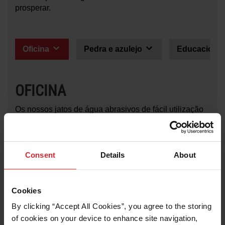
prosperar.
Oficina
Pedra e azulejo
Educación
OFICINA
Os nossos jatos de água abrasivos de fácil utilização
aumentam as capacidades da sua oficina para cortar
ou maquinar uma variedade de materiais à velocidade
e precisão exigidas por uma série de indústrias.
Consent
Details
About
Cookies
By clicking “Accept All Cookies”, you agree to the storing 
of cookies on your device to enhance site navigation, 