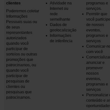
clientes
Atividade na
programas e
Internet ou
serviços.
Poderemos coletar
rede
Permitir que
Informações
semelhante
você particip
Pessoais suas ou
Dados de
de nossos
de seus
geolocalização
eventos,
representantes
Informações
programas e
autorizados
de inferência
serviços
quando você
Comunicar-n
participar de
com você
sorteios ou outras
Comercializar
promoções que
anunciar e
patrocinamos, ou
promover
quando você
nossos
participar de
eventos,
pesquisas de
programas e
clientes ou
serviços
pesquisas que
Personalizar 
patrocinamos.
conteúdo e a
oportunidade