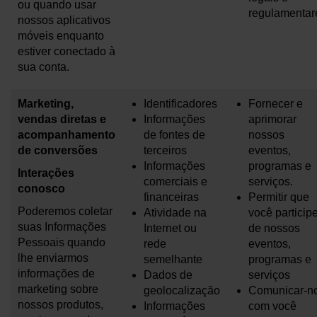
ou quando usar
regulamentar
nossos aplicativos
móveis enquanto
estiver conectado à
sua conta.
Marketing,
Identificadores
Fornecer e
vendas diretas e
Informações
aprimorar
acompanhamento
de fontes de
nossos
de conversões
terceiros
eventos,
Informações
programas e
Interações
comerciais e
serviços.
conosco
financeiras
Permitir que
Poderemos coletar
Atividade na
você particip
suas Informações
Internet ou
de nossos
Pessoais quando
rede
eventos,
lhe enviarmos
semelhante
programas e
informações de
Dados de
serviços
marketing sobre
geolocalização
Comunicar-n
nossos produtos,
Informações
com você