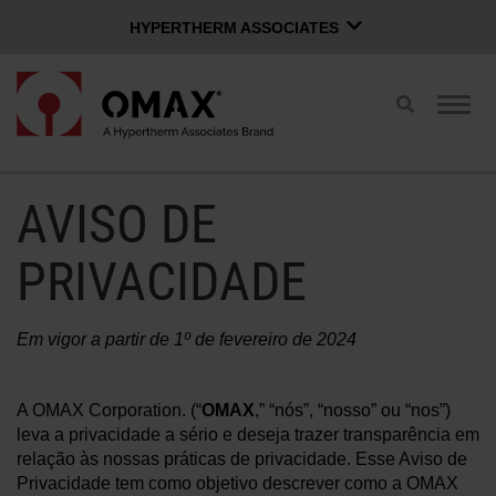
HYPERTHERM ASSOCIATES
HYPERTHERM ASSOCIATES
Alternar
Alter
Plasma Hypertherm
pesquisa
nave
Jato de água OMAX
Português
Grupo de Software
AVISO DE
PÁGINA DE AUTENTICAÇÃO
CONTATO DE VENDAS
PRIVACIDADE
COMPARAR JATOS DE ÁGUA
Em vigor a partir de 1º de fevereiro de 2024
INOVAÇÕES OMAX
A OMAX Corporation. (“
OMAX
,” “nós”, “nosso” ou “nos”)
leva a privacidade a sério e deseja trazer transparência em
relação às nossas práticas de privacidade. Esse Aviso de
VANTAGEM OMAX
Privacidade tem como objetivo descrever como a OMAX