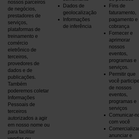
nossos parceiros
Dados de
Fins de
de negócios,
geolocalização
faturamento,
prestadores de
Informações
pagamento e
serviços,
de inferência
cobrança
plataformas de
Fornecer e
treinamento e
aprimorar
comércio
nossos
eletrônico de
eventos,
terceiros,
programas e
provedores de
serviços.
dados e de
Permitir que
publicações.
você particip
Também
de nossos
poderemos coletar
eventos,
Informações
programas e
Pessoais de
serviços
terceiros
Comunicar-n
autorizados a agir
com você
em nosso nome ou
Comercializar
para facilitar
anunciar e
vendas ou