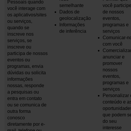
Pessoais quando
semelhante
você particip
você interage com
Dados de
de nossos
os aplicativos/sites
geolocalização
eventos,
ou serviços,
Informações
programas e
quando se
de inferência
serviços
inscreve nos
Comunicar-n
serviços, se
com você
inscreve ou
Comercializar
participa de nossos
anunciar e
eventos ou
promover
programas, envia
nossos
dúvidas ou solicita
eventos,
informações
programas e
nossas, responde
serviços
a pesquisas ou
Personalizar 
entra em contato
conteúdo e a
ou se comunica de
oportunidade
outra forma
que podem s
conosco
do seu
diretamente por e-
interesse
mail, telefone ou