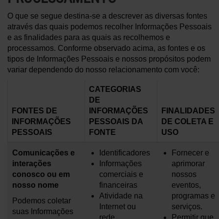
O que se segue destina-se a descrever as diversas fontes
através das quais podemos recolher Informações Pessoais
e as finalidades para as quais as recolhemos e
processamos. Conforme observado acima, as fontes e os
tipos de Informações Pessoais e nossos propósitos podem
variar dependendo do nosso relacionamento com você:
CATEGORIAS
DE
FONTES DE
INFORMAÇÕES
FINALIDADES
INFORMAÇÕES
PESSOAIS DA
DE COLETA E
PESSOAIS
FONTE
USO
Comunicações e
Identificadores
Fornecer e
interações
Informações
aprimorar
conosco ou em
comerciais e
nossos
nosso nome
financeiras
eventos,
Atividade na
programas e
Podemos coletar
Internet ou
serviços.
suas Informações
rede
Permitir que