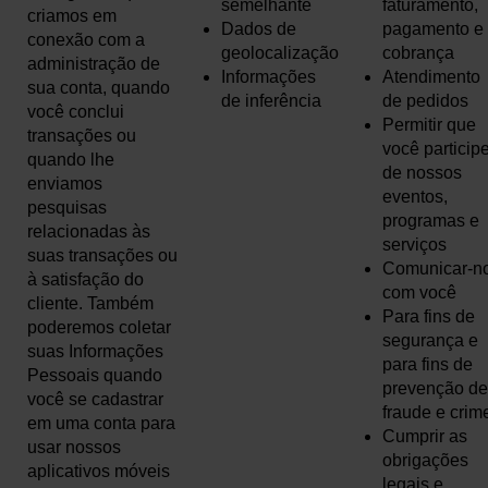
semelhante
faturamento,
criamos em
Dados de
pagamento e
conexão com a
geolocalização
cobrança
administração de
Informações
Atendimento
sua conta, quando
de inferência
de pedidos
você conclui
Permitir que
transações ou
você particip
quando lhe
de nossos
enviamos
eventos,
pesquisas
programas e
relacionadas às
serviços
suas transações ou
Comunicar-n
à satisfação do
com você
cliente. Também
Para fins de
poderemos coletar
segurança e
suas Informações
para fins de
Pessoais quando
prevenção de
você se cadastrar
fraude e crim
em uma conta para
Cumprir as
usar nossos
obrigações
aplicativos móveis
legais e