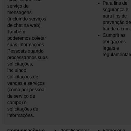
Para fins de
serviço de
segurança e
mensagens
para fins de
(incluindo serviços
prevenção de
de chat na web).
fraude e crim
Também
Cumprir as
poderemos coletar
obrigações
suas Informações
legais e
Pessoais quando
regulamentar
processarmos suas
solicitações,
incluindo
solicitações de
vendas e serviços
(como por pessoal
de serviço de
campo) e
solicitações de
informações.
Comunicações e
Identificadores
Fornecer e