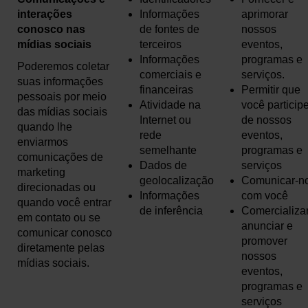
interações
Informações
aprimorar
conosco nas
de fontes de
nossos
mídias sociais
terceiros
eventos,
Informações
programas e
Poderemos coletar
comerciais e
serviços.
suas informações
financeiras
Permitir que
pessoais por meio
Atividade na
você particip
das mídias sociais
Internet ou
de nossos
quando lhe
rede
eventos,
enviarmos
semelhante
programas e
comunicações de
Dados de
serviços
marketing
geolocalização
Comunicar-n
direcionadas ou
Informações
com você
quando você entrar
de inferência
Comercializar
em contato ou se
anunciar e
comunicar conosco
promover
diretamente pelas
nossos
mídias sociais.
eventos,
programas e
serviços