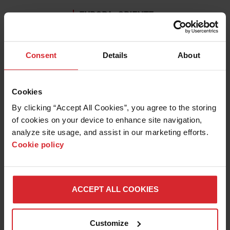
EUROPA, ORIENTE
MÉDIO E ÁFRICA
العربية
Consent
Details
About
Deutsch
English
Español
Cookies
Français
Italiano
By clicking “Accept All Cookies”, you agree to the storing 
Nederlands
of cookies on your device to enhance site navigation, 
analyze site usage, and assist in our marketing efforts. 
Polski
Cookie policy
Português
Română
PACÍFICO
ACCEPT ALL COOKIES
ASIÁTICO
English
한국어
Customize