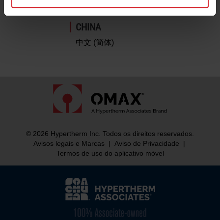
中文 (简体)
CHINA
中文 (简体)
© 2026 Hypertherm Inc. Todos os direitos reservados.
Avisos legais e Marcas
|
Aviso de Privacidade
|
Termos de uso do aplicativo móvel