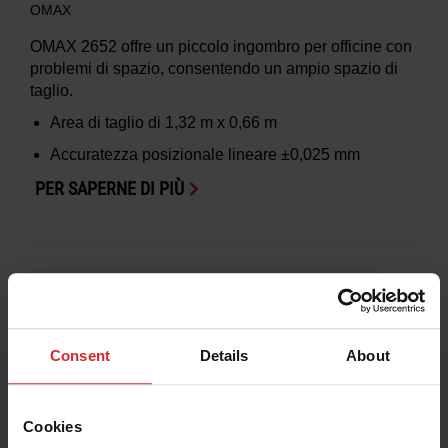
OMAX
OMAX 2652 offre un piccolo ingombro per officine con
problemi di spazio, consentendo un ampio spazio di
taglio.
Area di taglio di
1,32 m x 0,66 m
Accuratezza posizionale lineare
±0,025 mm
PER SAPERNE DI PIÙ
Consent
Details
About
Cookies