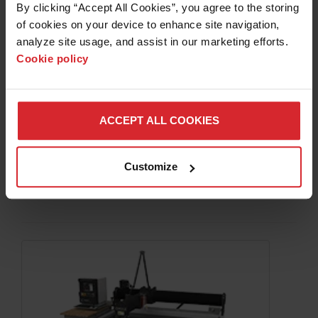
By clicking “Accept All Cookies”, you agree to the storing 
of cookies on your device to enhance site navigation, 
WATERJET ABRASIVO OMAX 5555
analyze site usage, and assist in our marketing efforts. 
OMAX
Cookie policy
OMAX 5555 è perfetto per le officine che necessitano
macchine con un ingombro minore ma in grado di
tagliare pezzi di dimensioni medie.
ACCEPT ALL COOKIES
Area di taglio di
1,39 m x 1,39 m
Accuratezza posizionale lineare
±0,025 mm
Customize
PER SAPERNE DI PIÙ