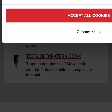
strumento essenziale per lavorare su
superfici irregolari.
ACCEPT ALL COOKIES
LASER FEATURE FINDER
Customize
Laser Feature Finder consente di avere un
riferimento visivo prima di introdurre acqua e
granato.
TESTA DI FORATURA OMAX
Trapano pneumatico OMAX per lo
sfondamento affidabile di compositi e
laminati.