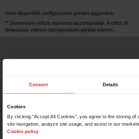
Sono disponibili configurazioni pompa aggiuntive.
** Dimensioni orifizio massime raccomandate. A orifizi di
dimensioni inferiori corrispondono portate inferiori.
ACCESSORI
ACCESSORI PER L'ASSE Z
Consent
Details
TRATTAMENTO DELLE ACQUE
Cookies
By clicking “Accept All Cookies”, you agree to the storing of
COLLISION SENSING TERRAIN
site navigation, analyze site usage, and assist in our marketin
FOLLOWER
Cookie policy
Collision Sensing Terrain Follower è uno