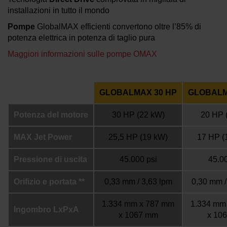
installazioni in tutto il mondo
Pompe
GlobalMAX efficienti convertono oltre l’85% di
potenza elettrica in potenza di taglio pura
Maggiori informazioni sulle pompe OMAX
GLOBALMAX 30 HP
GLOBALM
Potenza del motore
30 HP
(22 kW)
20 HP
MAX Jet Power
25,5 HP
(19 kW)
17 HP
(
Pressione di uscita
45.000 psi
45.00
Orifizio e portata **
0,33 mm / 3,63 lpm
0,30 mm /
1.334 mm x 787 mm
1.334 mm
Ingombro LxPxA
x 1067 mm
x 10