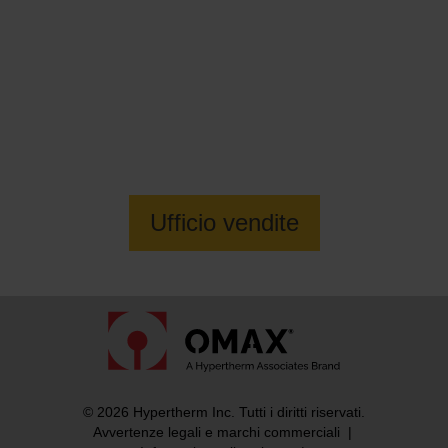
Vuoi sapere di più su GlobalMAX 1508
Centro di Lavoro Jetmachining
Ufficio vendite
© 2026 Hypertherm Inc. Tutti i diritti riservati.
Avvertenze legali e marchi commerciali
|