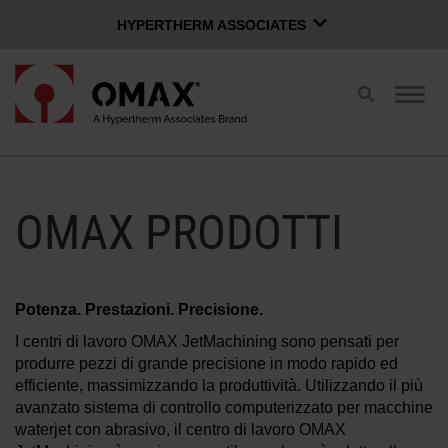
HYPERTHERM ASSOCIATES
HYPERTHERM ASSOCIATES
Attiva/Disatt
Attiv
Plasma Hypertherm
ricerca
navi
Waterjet OMAX
Italiano
Gruppo Software
OMAX PRODOTTI
PAGINA DI ACCESSO
UFFICIO VENDITE
WATERJET DA OFFICINA
Potenza. Prestazioni. Precisione.
I centri di lavoro OMAX JetMachining sono pensati per
INNOVAZIONI OMAX
produrre pezzi di grande precisione in modo rapido ed
efficiente, massimizzando la produttività. Utilizzando il più
avanzato sistema di controllo computerizzato per macchine
IL VANTAGGIO DI OMAX
waterjet con abrasivo, il centro di lavoro OMAX