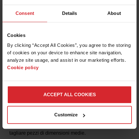
PER SAPERNE DI PIÙ
Consent
Details
About
Cookies
By clicking “Accept All Cookies”, you agree to the storing 
of cookies on your device to enhance site navigation, 
analyze site usage, and assist in our marketing efforts. 
Cookie policy
ACCEPT ALL COOKIES
WATERJET ABRASIVO OMAX 5555
OMAX
Customize
OMAX 5555 è perfetto per le officine che necessitano
macchine con un ingombro minore ma in grado di
tagliare pezzi di dimensioni medie.