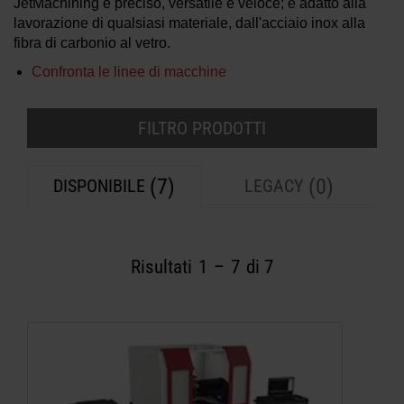
JetMachining è preciso, versatile e veloce; è adatto alla
lavorazione di qualsiasi materiale, dall'acciaio inox alla
INFORMAZIONI SULLE MACCHINE
fibra di carbonio al vetro.
WATERJET
Confronta le linee di macchine
FILTRO PRODOTTI
(7)
(0)
DISPONIBILE
LEGACY
Risultati
1
–
7
di 7