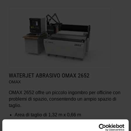
WATERJET ABRASIVO OMAX 2652
OMAX
OMAX 2652 offre un piccolo ingombro per officine con
problemi di spazio, consentendo un ampio spazio di
taglio.
Area di taglio di
1,32 m x 0,66 m
Accuratezza posizionale lineare
±0,025 mm