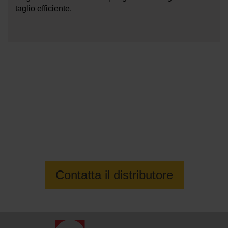
taglio efficiente.
Contatta il rivenditore locale
OMAX per maggiori informazioni
Contatta il distributore