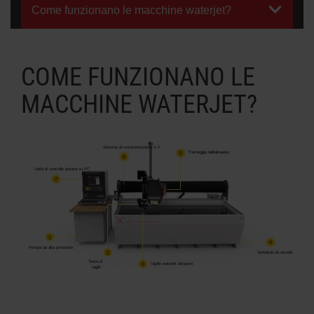
Come funzionano le macchine waterjet?
INFORMAZIONI SULLE MACCHINE
WATERJET
COME FUNZIONANO LE
MACCHINE WATERJET?
Sistema di movimentazione X-Y
5
Tramoggia dell'abrasivo
6
Unità di controllo basata su PC
7
1
4
Pompa ad alta pressione
2
Serbatoio di raccolta
Testa di
3
Ugello waterjet abrasivo
taglio