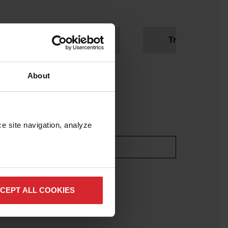
Industria aerospaziale
Trasformazione
About
e site navigation, analyze 
CEPT ALL COOKIES