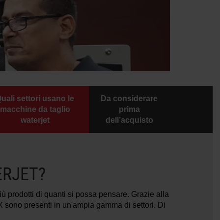
uali settori usano le
Da considerare
macchine da taglio
prima
waterjet
dell’acquisto
ERJET?
iù prodotti di quanti si possa pensare. Grazie alla
X sono presenti in un'ampia gamma di settori. Di