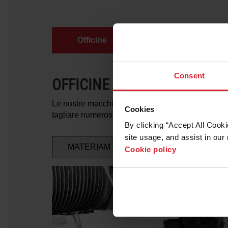
Officine
Pavimenti e 
Consent
OFFICINE
Le nostre macchine waterjet con abrasivo sono faci
Cookies
tagliare numerosi materiali con la rapidità e la pr
By clicking “Accept All Cooki
site usage, and assist in our 
MATERIAM
FERRO ARTISTICO
Cookie policy