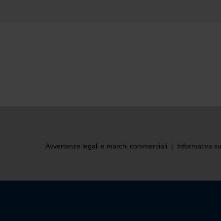
itore locale OMAX per maggiori informazion
Avvertenze legali e marchi commerciali
|
Informativa su