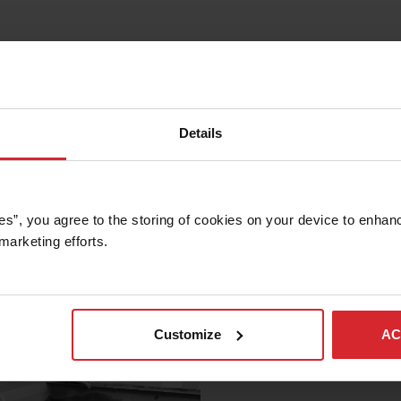
rivestimenti
Formazione
Details
li da usare e forniscono alla tua officina la possibilità di
ecisione richieste da molte industrie.
es”, you agree to the storing of cookies on your device to enhanc
marketing efforts. 
Customize
AC