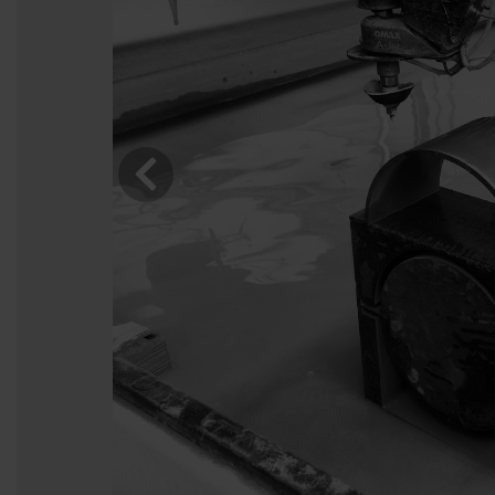
una
ua