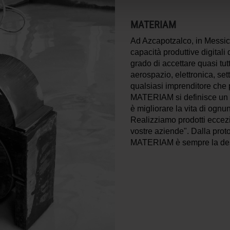
MATERIAM
Ad Azcapotzalco, in Messic
capacità produttive digital
grado di accettare quasi tutti
aerospazio, elettronica, se
qualsiasi imprenditore che p
MATERIAM si definisce un "t
è migliorare la vita di ognu
Realizziamo prodotti eccezio
vostre aziende". Dalla prot
MATERIAM è sempre la dest