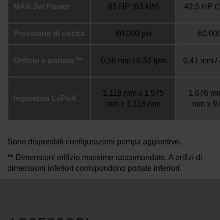
MAX Jet Power
85 HP
(63 kW)
42,5 HP (
Pressione di uscita
60.000 psi
60.000
Orifizio e portata **
0,56 mm / 8,52 lpm
0,41 mm / 
1.118 mm x 1.575
1.676 m
Ingombro LxPxA
mm x 1.118 mm
mm x 9
Sono disponibili configurazioni pompa aggiuntive.
** Dimensioni orifizio massime raccomandate. A orifizi di
dimensioni inferiori corrispondono portate inferiori.