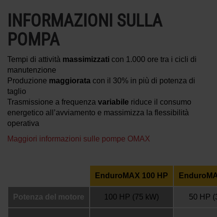
INFORMAZIONI SULLA
POMPA
Tempi di attività
massimizzati
con 1.000 ore tra i cicli di
manutenzione
Produzione
maggiorata
con il 30% in più di potenza di
taglio
Trasmissione a frequenza
variabile
riduce il consumo
energetico all’avviamento e massimizza la flessibilità
operativa
Maggiori informazioni sulle pompe OMAX
EnduroMAX 100 HP
EnduroMA
Potenza del motore
100 HP
(75 kW)
50 HP
(