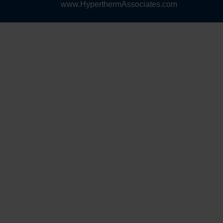
www.HyperthermAssociates.com