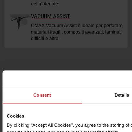
del materiale.
VACUUM ASSIST
OMAX Vacuum Assist è ideale per perforare
materiali fragili, compositi avanzati, laminati
difficili e altro.
Consent
Details
Vuoi sapere di più su OMAX 5555
Cookies
Centro di Lavoro Jetmachining di
By clicking “Accept All Cookies”, you agree to the storing of 
Precisione?