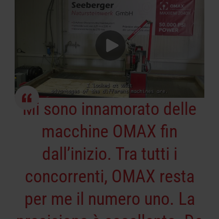
Mi sono innamorato delle
macchine OMAX fin
dall’inizio. Tra tutti i
concorrenti, OMAX resta
per me il numero uno. La