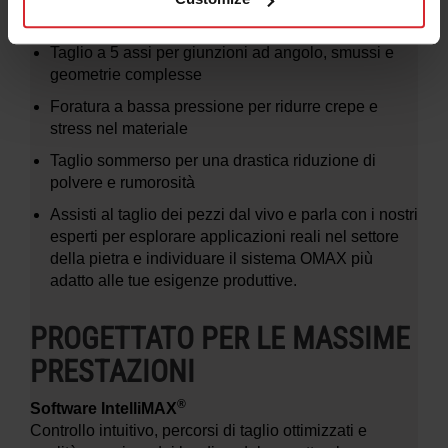
PIETRA E MARMO
Taglio a 5 assi per giunzioni ad angolo, smussi e
geometrie complesse
Foratura a bassa pressione per ridurre crepe e
stress nel materiale
Taglio sommerso per una drastica riduzione di
polvere e rumorosità
Assisti al taglio dei pezzi dal vivo e parla con i nostri
esperti per esplorare applicazioni reali nel settore
della pietra e individuare il sistema OMAX più
adatto alle tue esigenze produttive.
PROGETTATO PER LE MASSIME
PRESTAZIONI
®
Software IntelliMAX
Controllo intuitivo, percorsi di taglio ottimizzati e