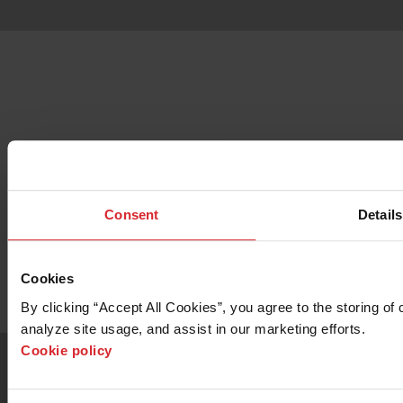
Doriți să aflați mai multe despre OMAX
5555 Centru de prelucrare cu jet de
Consent
Details
precizie?
Contactați Vânzări
Cookies
By clicking “Accept All Cookies”, you agree to the storing of 
analyze site usage, and assist in our marketing efforts. 
Cookie policy