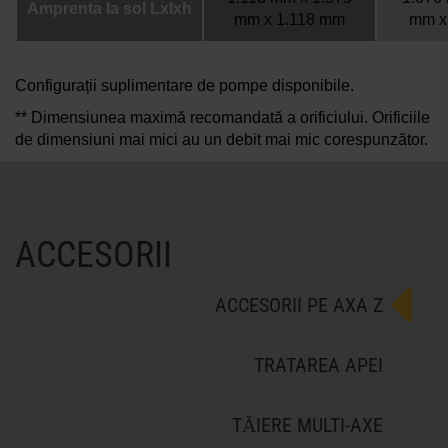
Amprenta la sol Lxlxh
mm x 1.118 mm
mm x
Configurații suplimentare de pompe disponibile.
** Dimensiunea maximă recomandată a orificiului. Orificiile
de dimensiuni mai mici au un debit mai mic corespunzător.
ACCESORII
ACCESORII PE AXA Z
TRATAREA APEI
TĂIERE MULTI-AXE