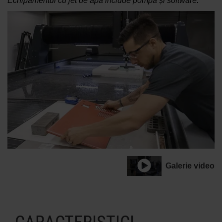
Echipamentul cu jet de apă include pompă și software.
Galerie video