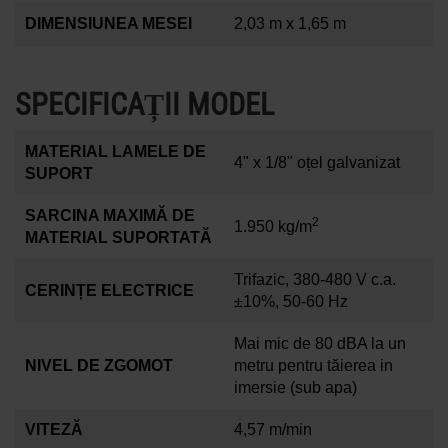
DIMENSIUNEA MESEI
2,03 m x 1,65 m
SPECIFICAȚII MODEL
MATERIAL LAMELE DE
4" x 1/8" oțel galvanizat
SUPORT
SARCINA MAXIMĂ DE
2
1.950 kg/m
MATERIAL SUPORTATĂ
Trifazic, 380-480 V c.a.
CERINȚE ELECTRICE
±10%, 50-60 Hz
Mai mic de 80 dBA la un
NIVEL DE ZGOMOT
metru pentru tăierea in
imersie (sub apa)
VITEZĂ
4,57 m/min