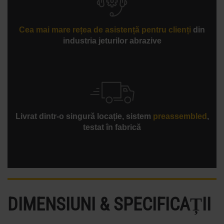
majoritatea lucrărilor cu un zgomot mai mic de 80 dBA.
Cea mai mare rețea de asistență pentru clienți
din
industria jeturilor abrazive
Livrat dintr-o singură locație, sistem
preassembled
,
testat în fabrică
DIMENSIUNI & SPECIFICAȚII