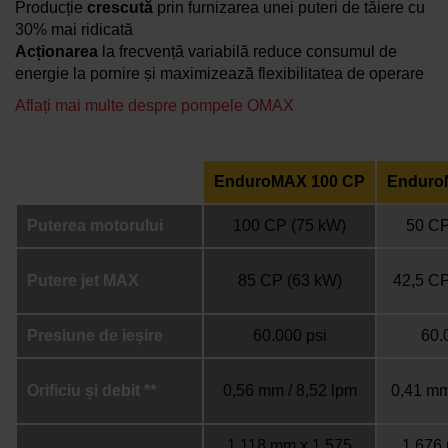
Producție
crescută
prin furnizarea unei puteri de tăiere cu
30% mai ridicată
Acționarea
la frecvență variabilă reduce consumul de
energie la pornire și maximizează flexibilitatea de operare
Aflați mai multe despre pompele OMAX
EnduroMAX 100 CP
Enduro
Puterea motorului
100 CP (75 kW)
50 CP
Putere jet MAX
85 CP (63 kW)
42,5 CP
Presiune de ieșire
60.000 psi
60.
Orificiu și debit **
0,56 mm / 8,52 lpm
0,41 mm
1.118 mm x 1.575
1.676