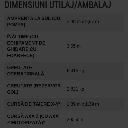
DIMENSIUNI UTILAJ/AMBALAJ
AMPRENTA LA SOL (CU
3,48 m x 2,67 m
POMPA)
ÎNĂLȚIME (CU
ECHIPAMENT DE
3,05 m
GHIDARE CU
FOARFECE)
GREUTATE
6.415 kg
OPERAȚIONALĂ
GREUTATE (REZERVOR
2.821 kg
GOL)
CURSĂ DE TĂIERE X-Y*
1,39 m x 1,39 m
CURSĂ AXA Z (CU AXA
203 mm
Z MOTORIZATĂ)*