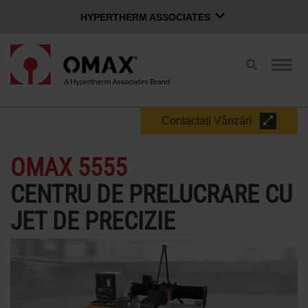
HYPERTHERM ASSOCIATES
HYPERTHERM ASSOCIATES
Toggle
Togg
Hypertherm Plasma
search
navig
OMAX Waterjet
Română
Software Group
Contactați Vânzări
PAGINA DE CONECTARE
CONTACT VÂNZĂRI
OMAX 5555
CENTRU DE PRELUCRARE CU
UTILAJE DE DEBITAT CU JET DE
APĂ
JET DE PRECIZIE
INOVAȚII OMAX
AVANTAJUL OMAX