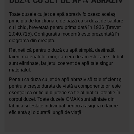
DUZĂ CU JET DE APĂ ABRAZIV
Toate duzele cu jet de apă abraziv folosesc același
principiu de funcționare de bază ca și duza de sablare
cu lichid, brevetată pentru prima dată în 1936 (Brevet
2,040,715). Configurația modernă este prezentată în
diagrama din dreapta.
Rețineți că pentru o duză cu apă simplă, destinată
tăierii materialelor moi, camera de amestecare și tubul
sunt eliminate, iar jetul coerent de apă taie singur
materialul.
Pentru ca duza cu jet de apă abraziv să taie eficient și
pentru a crește durata de viață a componentelor, este
esențial ca orificiul bijuterie să fie aliniat cu atenție în
corpul duzei. Toate duzele OMAX sunt aliniate din
fabrică și testate individual pentru a asigura o tăiere
eficientă și o durată lungă de viață.