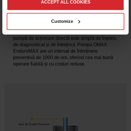
ACCEPT ALL COOKIES
este mai eficientă decât o pompă hidraulică
intensificatoare tradițională și astfel poate livra mai
multă putere netă la duza de tăiere, rezultând o
Customize
tăiere mai rapidă. Este silențioasă și curată, fără
riscul scurgerilor hidraulice murdare. În plus, o
pompă de acționare directă este simplă de înțeles,
de diagnosticat și de întreținut. Pompa OMAX
EnduroMAX are un interval de întreținere
preventivă de 1000 de ore, oferind cea mai bună
operare fiabilă și cu costuri reduse.
Apă de Înaltă Presiune