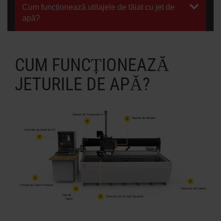
Cum funcționează utilajele de tăiat cu jet de
apă?
AFLAȚI MAI MULTE
CUM FUNCȚIONEAZĂ
JETURILE DE APĂ?
Sistem de Traversare X-Y
5
Buncăr de Abraziv
6
Controler pe Bază de PC
7
1
4
Pompă de Înaltă Presiune
2
Rezervor de Colectare
Cap de
3
Duza de Jet de Apă Abrazivă
Tăiere