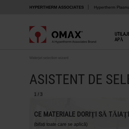
HYPERTHERM ASSOCIATES
Hypertherm Plasm
)
UTILAJ
APĂ
Waterjet selection wizard
ASISTENT DE SEL
1 / 3
CE MATERIALE DORIȚI SĂ TĂIAȚI
(bifați toate care se aplică)