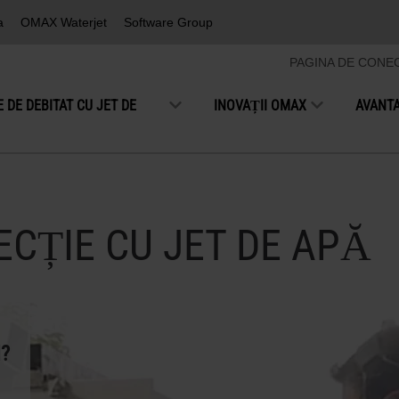
50-75 mm
a
OMAX Waterjet
Software Group
75-125 mm
PAGINA DE CONE
125-200 mm
E DE DEBITAT CU JET DE
INOVAȚII OMAX
AVANT
>
200 mm
ECȚIE CU JET DE APĂ
?