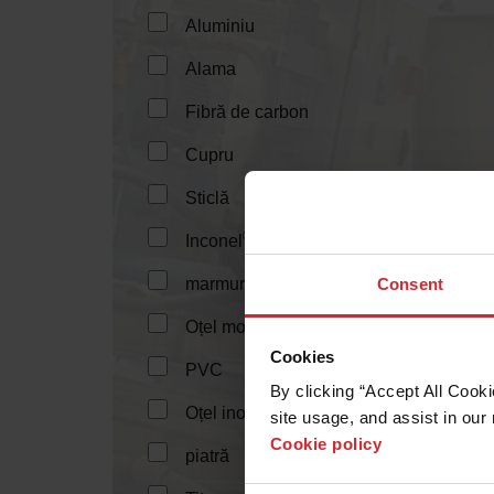
Aluminiu
Alama
Fibră de carbon
Cupru
Sticlă
®
Inconel
marmură
Consent
Oțel moale
Cookies
PVC
By clicking “Accept All Cooki
Oțel inoxidabil
site usage, and assist in our 
Cookie policy
piatră