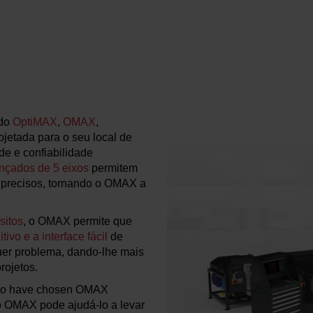
ndo
OptiMAX
,
OMAX
,
ojetada para o seu local de
de e confiabilidade
nçados de 5 eixos
permitem
 precisos, tornando o OMAX a
sitos
, o OMAX permite que
itivo e a interface fácil
de
er problema, dando-lhe mais
rojetos.
 who have chosen OMAX
 o OMAX pode ajudá-lo a levar