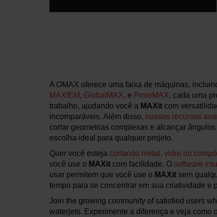
A OMAX oferece uma faixa de máquinas, inclui
MAXIEM
,
GlobalMAX
, e
ProtoMAX
, cada uma pr
trabalho, ajudando você a
MAXit
com versatilida
incomparáveis. Além disso,
nossos recursos ava
cortar geometrias complexas e alcançar ângulos
escolha ideal para qualquer projeto.
Quer você esteja
cortando metal, vidro ou compó
você use o
MAXit
com facilidade. O
software intu
usar permitem que você use o
MAXit
sem qualqu
tempo para se concentrar em sua criatividade e p
Join the growing community of satisfied users
waterjets. Experimente a diferença e veja como