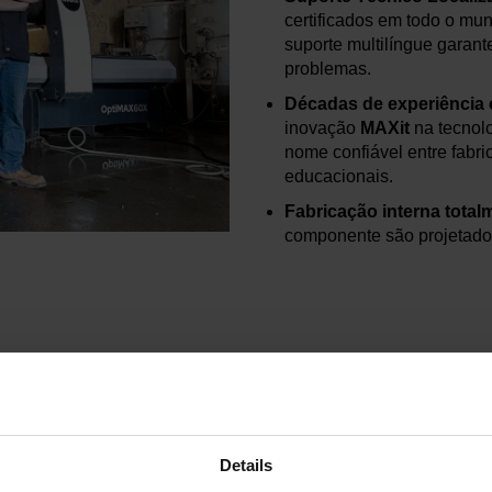
certificados em todo o mun
suporte multilíngue garan
problemas.
Décadas de experiência 
inovação
MAXit
na tecnol
nome confiável entre fabric
educacionais.
Fabricação interna total
componente são projetado
CONHEÇA NOSSAS MÁQUINAS
Details