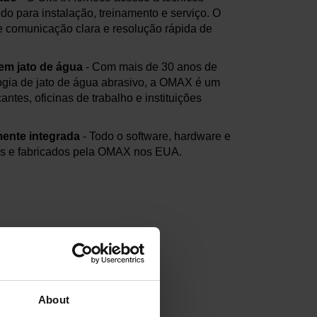
do para instalação, treinamento e serviço. O
te comunicação clara e resolução rápida de
em jato de água
- Com mais de 30 anos de
ogia de jato de água abrasivo, a OMAX é um
antes, oficinas de trabalho e instituições
mente integrada
- Todo o software, hardware e
s e fabricados pela OMAX nos EUA.
About