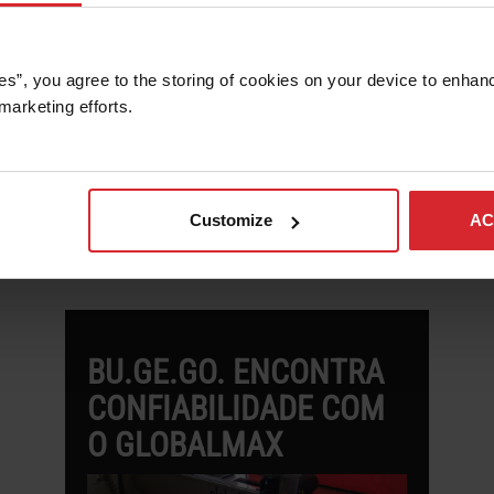
AX
MAXIEM
Glo
es”, you agree to the storing of cookies on your device to enhanc
marketing efforts. 
NTES UTILIZANDO JATOS DE Á
Customize
AC
BU.GE.GO. ENCONTRA
CONFIABILIDADE COM
O GLOBALMAX