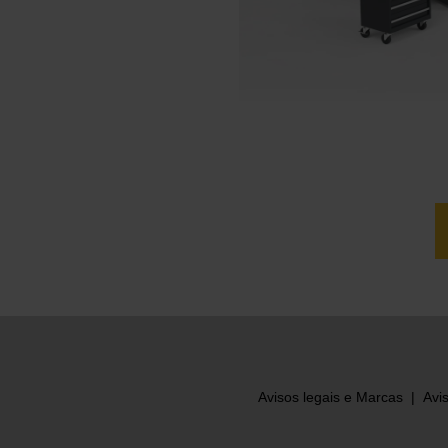
ndedor local da OMAX para saber mais
Avisos legais e Marcas
|
Avi