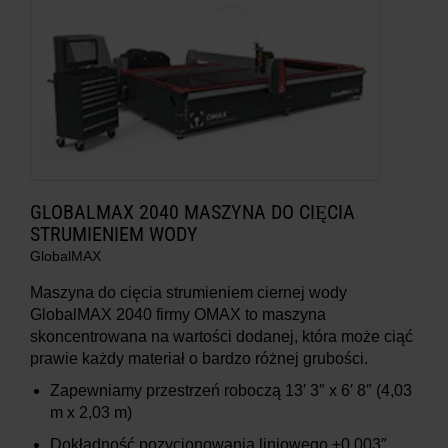
GLOBALMAX 2040 MASZYNA DO CIĘCIA
STRUMIENIEM WODY
GlobalMAX
Maszyna do cięcia strumieniem ciernej wody
GlobalMAX 2040 firmy OMAX to maszyna
skoncentrowana na wartości dodanej, która może ciąć
prawie każdy materiał o bardzo różnej grubości.
Zapewniamy przestrzeń roboczą 13′ 3″ x 6′ 8″ (4,03
m x 2,03 m)
Dokładność pozycjonowania liniowego ±0,003″