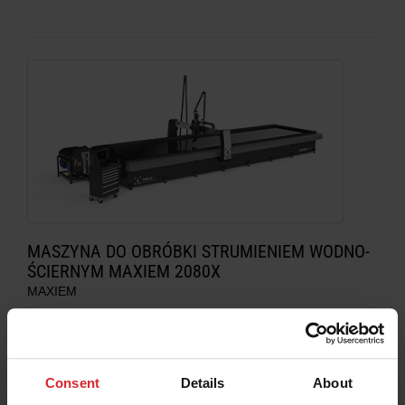
MASZYNA DO OBRÓBKI STRUMIENIEM WODNO-
ŚCIERNYM MAXIEM 2080X
MAXIEM
Myśl szerzej. Tnij mądrzej. 2080X zapewnia
niezrównany zakres grubości cięcia w produkcji
wielkoskalowej i zastosowaniach architektonicznych.
Consent
Details
About
Zapewniamy przestrzeń roboczą
(8,48 m x 2,00 m)