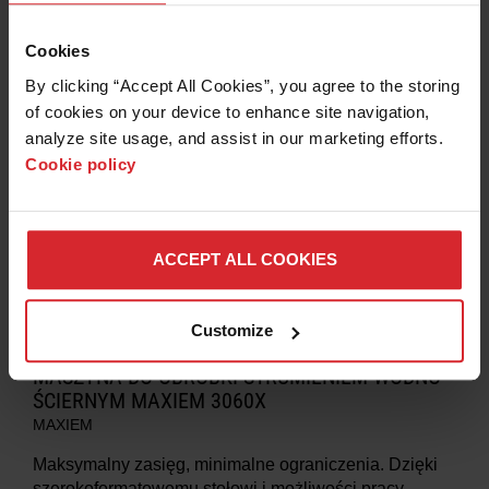
(±0,076 mm)
dokładność pozycjonowania liniowego
Cookies
DOWIEDZ SIĘ WIĘCEJ
By clicking “Accept All Cookies”, you agree to the storing 
of cookies on your device to enhance site navigation, 
analyze site usage, and assist in our marketing efforts. 
Cookie policy
ACCEPT ALL COOKIES
Customize
MASZYNA DO OBRÓBKI STRUMIENIEM WODNO-
ŚCIERNYM MAXIEM 3060X
MAXIEM
Maksymalny zasięg, minimalne ograniczenia. Dzięki
szerokoformatowemu stołowi i możliwości pracy