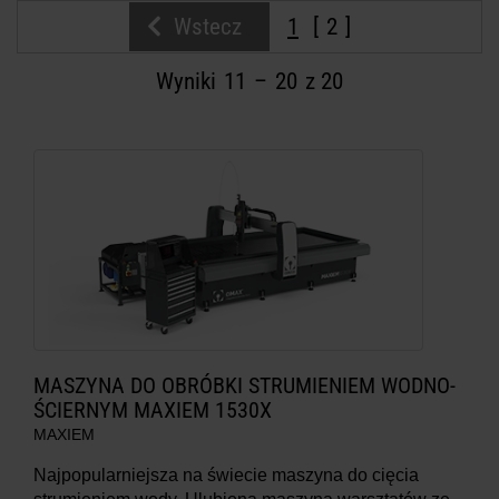
Wstecz
1
2
DOWIEDZ SIĘ WIĘCEJ O
Wyniki
11
–
20
z 20
MASZYNACH DO CIĘCIA WODĄ
MASZYNA DO OBRÓBKI STRUMIENIEM WODNO-
ŚCIERNYM MAXIEM 1530X
MAXIEM
Najpopularniejsza na świecie maszyna do cięcia