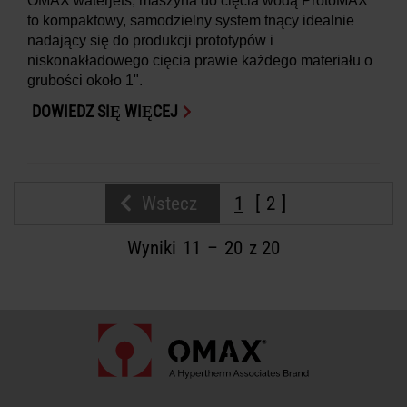
OMAX waterjets, maszyna do cięcia wodą ProtoMAX
to kompaktowy, samodzielny system tnący idealnie
nadający się do produkcji prototypów i
niskonakładowego cięcia prawie każdego materiału o
grubości około 1".
DOWIEDZ SIĘ WIĘCEJ
Wstecz
1
2
Wyniki
11
–
20
z 20