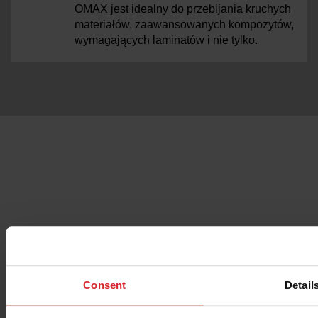
OMAX jest idealny do przebijania kruchych
materiałów, zaawansowanych kompozytów,
wymagających laminatów i nie tylko.
Chcesz dowiedzieć się więcej o
MAXIEM 2030X centrum cięcia wodą w
użyciem ścierniwa, Jetmachining?
Consent
Detail
Kontakt z Działem Sprzedaży