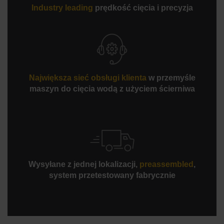
IntelliVISOR Mobile zapewnia monitorowanie maszyny,
Industry leading
prędkość cięcia i precyzja
umożliwiając przeglądanie statusu, otrzymywanie
powiadomień i zdalne wstrzymywanie pracy. Dostępny
dla systemów iOS i Android.
Największa sieć obsługi klienta
w przemyśle
maszyn do cięcia wodą z użyciem ścierniwa
Wysyłane z jednej lokalizacji,
preassembled
,
system przetestowany fabrycznie