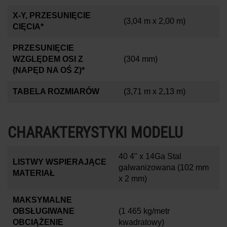
X-Y, PRZESUNIĘCIE
(3,04 m x 2,00 m)
CIĘCIA*
PRZESUNIĘCIE
WZGLĘDEM OSI Z
(304 mm)
(NAPĘD NA OŚ Z)*
TABELA ROZMIARÓW
(3,71 m x 2,13 m)
CHARAKTERYSTYKI MODELU
40 4" x 14Ga Stal
LISTWY WSPIERAJĄCE
galwanizowana (102 mm
MATERIAŁ
x 2 mm)
MAKSYMALNE
OBSŁUGIWANE
(1 465 kg/metr
OBCIĄŻENIE
kwadratowy)