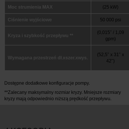
Moc strumienia MAX
(25 kW)
Ciśnienie wyjściowe
50 000 psi
(0,015" / 1,09
Kryza i szybkość przepływu **
gpm)
(52,5" x 31" x
Wymagana przestrzeń dł.xszer.xwys.
42")
Dostępne dodatkowe konfiguracje pompy.
**Zalecany maksymalny rozmiar kryzy. Mniejsze rozmiary
kryzy mają odpowiednio niższą prędkość przepływu.