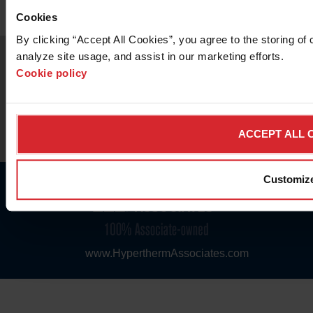
Cookies
By clicking “Accept All Cookies”, you agree to the storing of 
analyze site usage, and assist in our marketing efforts. 
Cookie policy
© 2026 Hypertherm Inc. Wszystkie prawa zastrzeżone.
Informacje prawne
|
Polityka ochrony prywatności
|
ACCEPT ALL 
Aplikacji internetowych i mobilnych
Customiz
www.HyperthermAssociates.com