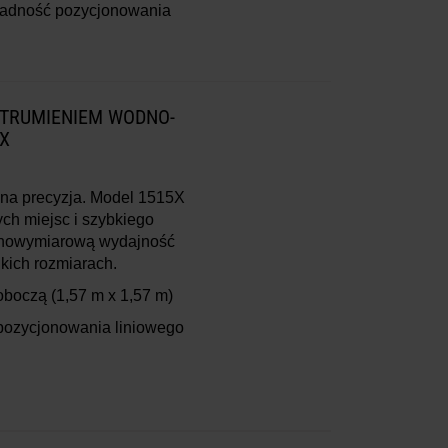
ładność pozycjonowania
STRUMIENIEM WODNO-
X
a precyzja. Model 1515X
ych miejsc i szybkiego
ełnowymiarową wydajność
lkich rozmiarach.
roboczą
(1,57 m x 1,57 m)
pozycjonowania liniowego