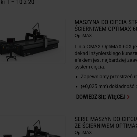
iki
1
–
10
z 20
MASZYNA DO CIĘCIA ST
ŚCIERNIWEM OPTIMAX 6
OptiMAX
Linia OMAX OptiMAX 60X je
dekad inżynierskiego kunszt
efektem jest najbardziej z
system cięcia.
Zapewniamy przestrzeń 
(±0,025 mm)
dokładność 
DOWIEDZ SIĘ WIĘCEJ
SERIE MASZYN DO CIĘC
ZE ŚCIERNIWEM OPTIMA
OptiMAX