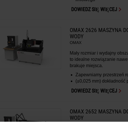
DOWIEDZ SIĘ WIĘCEJ
OMAX 2626 MASZYNA DO
WODY
OMAX
Mały rozmiar i wydajny obs
to idealne rozwiązanie nawe
brakuje miejsca.
Zapewniamy przestrzeń 
(±0,025 mm)
dokładność 
DOWIEDZ SIĘ WIĘCEJ
OMAX 2652 MASZYNA DO
WODY
OMAX