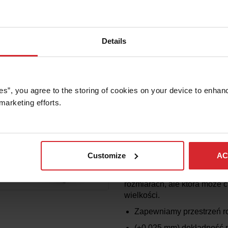
Maszyna OMAX 2652 zajmuje
co jest korzystne dla zakład
przestrzenią, zapewniając d
Details
Zapewniamy przestrzeń 
(±0,025 mm)
dokładność 
DOWIEDZ SIĘ WIĘCEJ
es”, you agree to the storing of cookies on your device to enhanc
marketing efforts. 
OMAX 5555 MASZYNA DO
WODY
OMAX
Customize
AC
Maszyna OMAX 5555 jest ws
zakładów, które potrzebują 
rozmiarach, ale która może c
wielkości.
Zapewniamy przestrzeń 
(±0,025 mm)
dokładność 