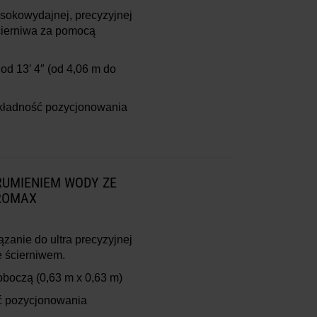
sokowydajnej, precyzyjnej
cierniwa za pomocą
od 13′ 4″
(od 4,06 m do
kładność pozycjonowania
RUMIENIEM WODY ZE
ROMAX
anie do ultra precyzyjnej
e ścierniwem.
roboczą
(0,63 m x 0,63 m)
 pozycjonowania