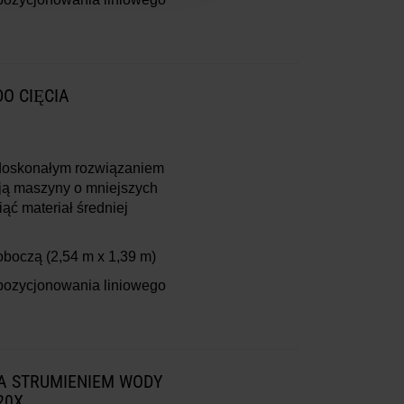
O CIĘCIA
doskonałym rozwiązaniem
ują maszyny o mniejszych
iąć materiał średniej
roboczą
(2,54 m x 1,39 m)
pozycjonowania liniowego
IA STRUMIENIEM WODY
20X