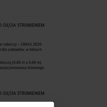
 CIĘCIA STRUMIENIEM
zar roboczy – OMAX 2626
t dla zakładów, w których
roboczą
(0,66 m x 0,66 m)
pozycjonowania liniowego
 CIĘCIA STRUMIENIEM