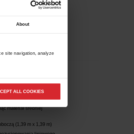
 niewielką powierzchnię,
ów z ograniczoną
użą powierzchnię cięcia.
About
roboczą
(1,32 m x 0,66 m)
pozycjonowania liniowego
e site navigation, analyze 
 CIĘCIA STRUMIENIEM
CEPT ALL COOKIES
paniały rozwiązaniem dla
maszyny o mniejszych
iąć materiał średniej
roboczą
(1,39 m x 1,39 m)
pozycjonowania liniowego