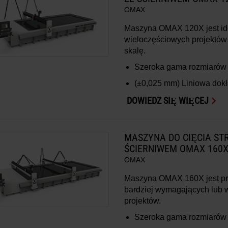
OMAX
Maszyna OMAX 120X jest ide
wieloczęściowych projektów 
skalę.
Szeroka gama rozmiarów 
(±0,025 mm) Liniowa dok
DOWIEDZ SIĘ WIĘCEJ
MASZYNA DO CIĘCIA ST
ŚCIERNIWEM OMAX 160
OMAX
Maszyna OMAX 160X jest pr
bardziej wymagających lub 
projektów.
Szeroka gama rozmiarów 