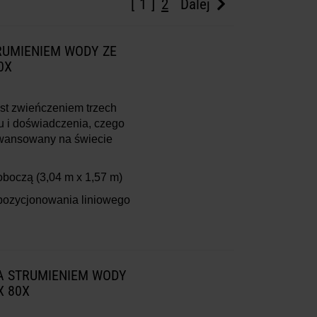
1
2
Dalej
RUMIENIEM WODY ZE
0X
st zwieńczeniem trzech
u i doświadczenia, czego
aawansowany na świecie
roboczą
(3,04 m x 1,57 m)
pozycjonowania liniowego
IA STRUMIENIEM WODY
X 80X