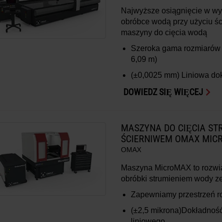
Najwyższe osiągnięcie w wy
obróbce wodą przy użyciu ś
maszyny do cięcia wodą
Szeroka gama rozmiarów 
6,09 m)
(±0,0025 mm)
Liniowa do
DOWIEDZ SIĘ WIĘCEJ
MASZYNA DO CIĘCIA ST
ŚCIERNIWEM OMAX MIC
OMAX
Maszyna MicroMAX to rozwiąz
obróbki strumieniem wody z
Zapewniamy przestrzeń 
(±2,5 mikrona)
Dokładność
liniowego