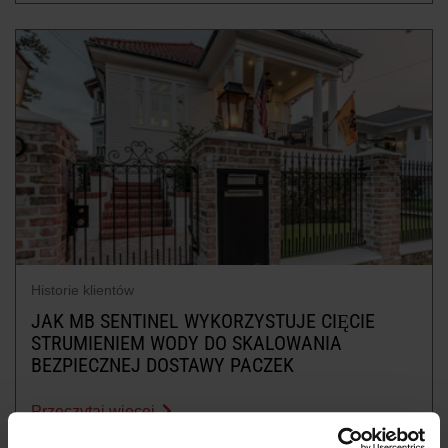
DOWIEDZ SIĘ WIĘCEJ O
MASZYNACH DO CIĘCIA WODĄ
Historie klientów
JAK MB SENTINEL WYKORZYSTUJE CIĘCIE
STRUMIENIEM WODY DO SKALOWANIA
BEZPIECZNEJ DOSTAWY PACZEK
Przeczytaj więcej