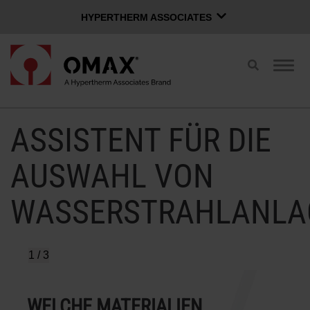
HYPERTHERM ASSOCIATES
HYPERTHERM ASSOCIATES
Suche
Navig
Hypertherm-Plasma
umschalten
umsc
OMAX-Wasserstrahl
Deutsch
Softwaregruppe
ASSISTENT FÜR DIE
ANMELDESEITE
VERTRIEB KONTAKTIEREN
AUSWAHL VON
WASSERSTRAHLANLA
WASSERSTRAHLSCHNEIDSYSTEM
KAUFEN
1 / 3
OMAX INNOVATIONEN
WELCHE MATERIALIEN
WELCHE ART DES SCHNEIDENS?
WELCHES MASS AN G
WIE SCHNEIDEN SIE DERZEIT
OMAX VORTEIL