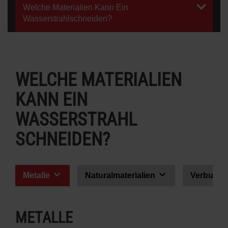
Welche Materialien Kann Ein
Wasserstrahlschneiden?
ERFAHREN SIE MEHR ÜBER DAS
WASSERSTRAHLSCHNEIDEN
WELCHE MATERIALIEN
KANN EIN
WASSERSTRAHL
SCHNEIDEN?
Metalle
Naturalmaterialien
Verbundw
METALLE