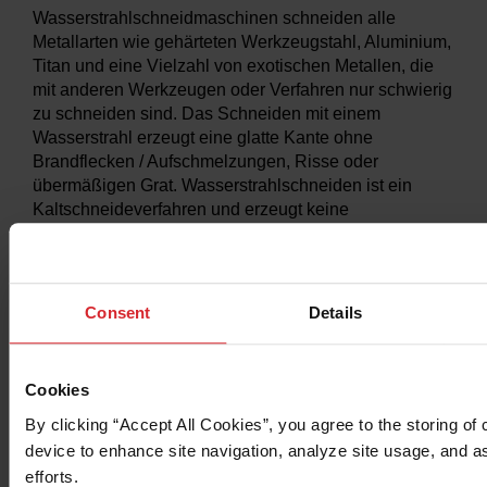
Wasserstrahlschneidmaschinen schneiden alle
Metallarten wie gehärteten Werkzeugstahl, Aluminium,
Titan und eine Vielzahl von exotischen Metallen, die
mit anderen Werkzeugen oder Verfahren nur schwierig
zu schneiden sind. Das Schneiden mit einem
Wasserstrahl erzeugt eine glatte Kante ohne
Brandflecken / Aufschmelzungen, Risse oder
übermäßigen Grat. Wasserstrahlschneiden ist ein
Kaltschneideverfahren und erzeugt keine
Wärmeeinflusszonen / Hitzeschäden.
Consent
Details
Cookies
By clicking “Accept All Cookies”, you agree to the storing of 
device to enhance site navigation, analyze site usage, and as
efforts. 